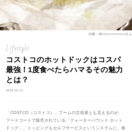
出典：@
tommmmmomo
さん
Lifestyle
コストコのホットドックはコスパ
最強！1度食べたらハマるその魅力
とは？
2020.02.12
「COSTCO（コストコ）」ブームの立役者とも言えるのが、
フードコートで販売されている「クォーターパウンド ホット
ドッグ」。トッピングもセルフサービスというシステムに、衝