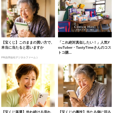
【宝くじ】このままの買い方で、
「これ絶対真似したい！」人気Y
本当に当たると思いますか
ouTuber・TastyTimeさんのコス
トコ購...
PR(合同会社デジタルファーム )
【宝くじ落選】外れ続ける流れ、
【宝くじの裏技】当たる側に回る