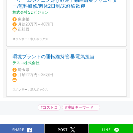
「ゲームやアニメ好き歓迎」動画編集クリエイタ
ー/無料研修/週休2日制/未経験歓迎
株式会社SDビジョン
東京都
月給20万円～40万円
正社員
スポンサー：
求人ボックス
環境プラントの運転維持管理/電気担当
テスコ株式会社
埼玉県
月給22万円～35万円
スポンサー：
求人ボックス
#コストコ
#注目キーワード
SHARE
POST
LINE