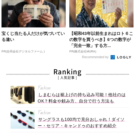
宝くじ当たる人だけが気づいてい
【昭和43年以前生まれはロト６こ
る違い
の数字を買うべき】6つの数字が
「完全一致」する方...
PR(合同会社デジタルファーム )
PR(株式会社MURA)
Recommended by
Ranking
[ 人気記事 ]
Fashion
しまむらは裾上げの持ち込み可能！他社のは
OK？料金や頼み方、自分で行う方法も
Fashion
サングラスも100均で充分おしゃれ！ダイソ
ー・セリア・キャンドゥのおすすめ紹介