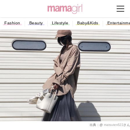
Fashion
Beauty
Lifestyle
Baby&Kids
Entertainm
出典：@
matsuten522
さん