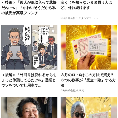
＜後編＞「彼氏が低収入って悲惨
宝くじを知らないまま買う人ほ
だね～w」「かわいそうだから私
ど、外れ続けます
の彼氏が高級フレンチ...
PR(合同会社デジタルファーム)
＜後編＞「外回りは疲れるからち
８月のロト6はこの方法で買え!!
ょっと休憩してるだけw」営業と
６つの数字が『完全一致』する方
ウソをついて社用車で...
法
PR(株式会社MURA)