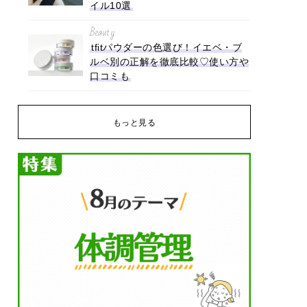
イル10選
Beauty
tfitパウダーの色選び！イエベ・ブ
ルベ別の正解を徹底比較♡使い方や
口コミも
もっと見る