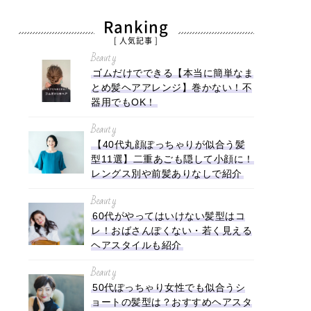
Ranking
[ 人気記事 ]
Beauty
ゴムだけでできる【本当に簡単なま
とめ髪ヘアアレンジ】巻かない！不
器用でもOK！
Beauty
【40代丸顔ぽっちゃりが似合う髪
型11選】二重あごも隠して小顔に！
レングス別や前髪ありなしで紹介
Beauty
60代がやってはいけない髪型はコ
レ！おばさんぽくない・若く見える
ヘアスタイルも紹介
Beauty
50代ぽっちゃり女性でも似合うシ
ョートの髪型は？おすすめヘアスタ