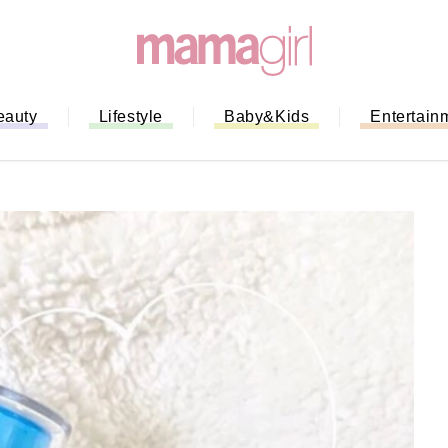
eauty
Lifestyle
Baby&Kids
Entertain
「もう行列に並ばない！」ミスドの
バイルオーダー完全ガイド｜支払い
法から受け取り方までネットオーダ