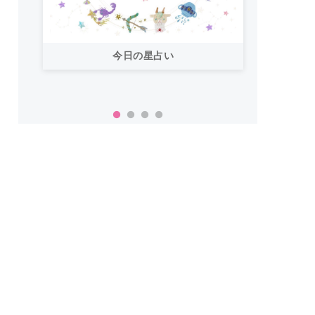
今日の星占い
「お
い！