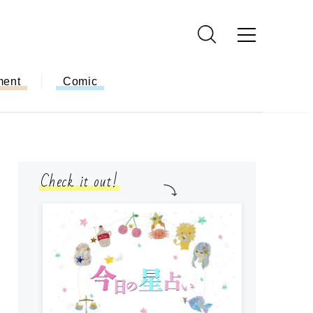
ment
Comic
Check it out!
モ
方
ー