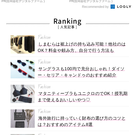
PR(合同会社デジタルファーム )
PR(合同会社デジタルファーム )
Recommended by
Ranking
[ 人気記事 ]
Fashion
しまむらは裾上げの持ち込み可能！他社のは
OK？料金や頼み方、自分で行う方法も
Fashion
サングラスも100均で充分おしゃれ！ダイソ
ー・セリア・キャンドゥのおすすめ紹介
Fashion
マタニティーブラもユニクロのでOK！授乳期
まで使えるおいしいやつ♡
Fashion
海外旅行に持っていく財布の選び方のコツと
は？おすすめのアイテム8選