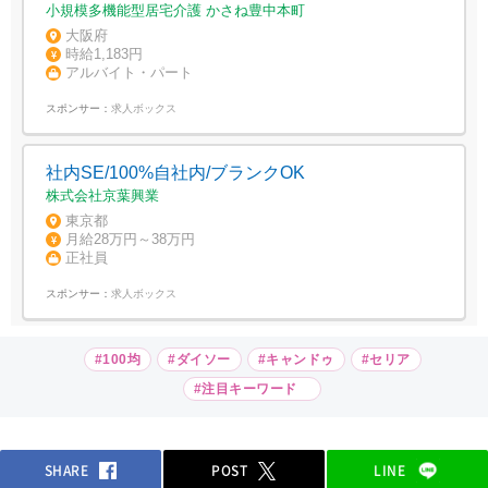
小規模多機能型居宅介護 かさね豊中本町
大阪府
時給1,183円
アルバイト・パート
スポンサー：
求人ボックス
社内SE/100%自社内/ブランクOK
株式会社京葉興業
東京都
月給28万円～38万円
正社員
スポンサー：
求人ボックス
#100均
#ダイソー
#キャンドゥ
#セリア
#注目キーワード
SHARE
POST
LINE