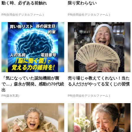
動く時、必ずある前触れ
限り変わらない
PR(合同会社デジタルファーム )
PR(合同会社デジタルファーム )
「気になっていた認知機能が菌
売り場じゃ教えてくれない！当た
で…」森永が開発。感動の70代続
る人だけがやってる宝くじの習慣
出
PR(森永乳業)
PR(合同会社デジタルファーム )