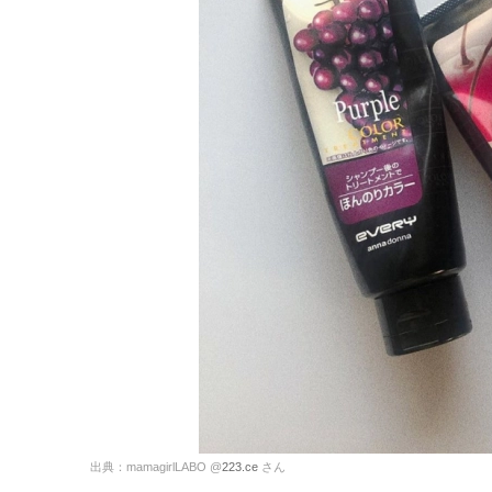
出典：mamagirlLABO @
223.ce
さん