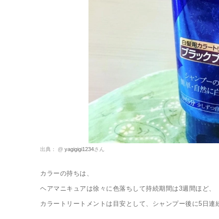
出典： @
yagigigi1234
さん
カラーの持ちは、
ヘアマニキュアは徐々に色落ちして持続期間は
3
週間ほど、
カラートリートメントは目安として、シャンプー後に
5
日連