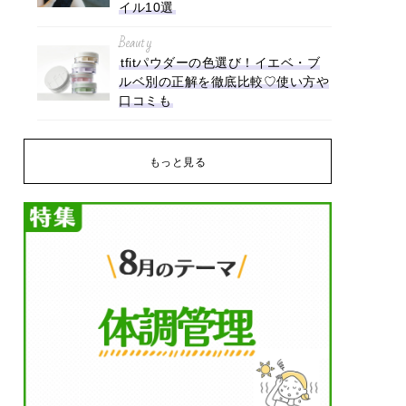
イル10選
Beauty
tfitパウダーの色選び！イエベ・ブ
ルベ別の正解を徹底比較♡使い方や
口コミも
もっと見る