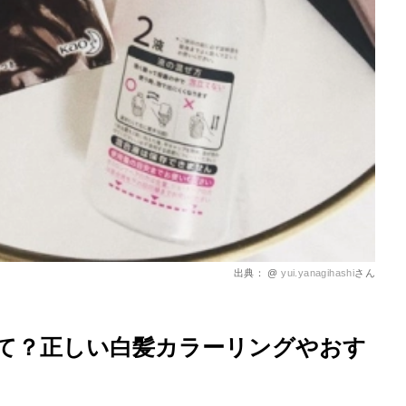
出典： @
yui.yanagihashi
さん
て？正しい白髪カラーリングやおす