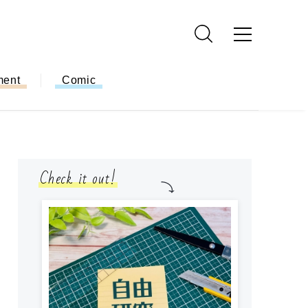
ment
Comic
Check it out!