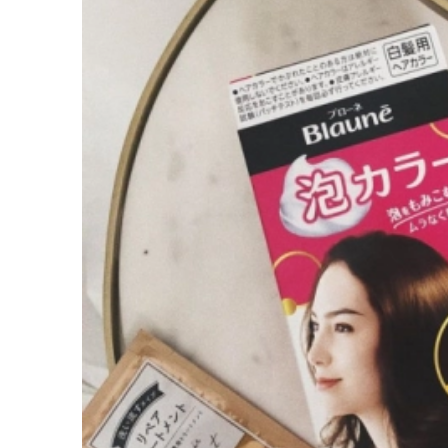
今日の星占い
「おいしいご飯で
い！」【カルディ
ットな神