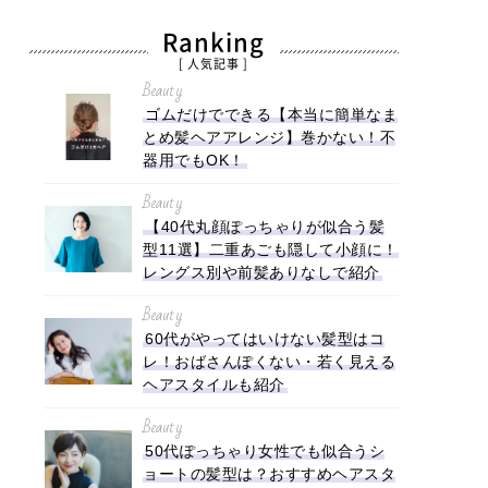
Ranking
[ 人気記事 ]
Beauty
ゴムだけでできる【本当に簡単なま
とめ髪ヘアアレンジ】巻かない！不
器用でもOK！
Beauty
【40代丸顔ぽっちゃりが似合う髪
型11選】二重あごも隠して小顔に！
レングス別や前髪ありなしで紹介
Beauty
60代がやってはいけない髪型はコ
レ！おばさんぽくない・若く見える
ヘアスタイルも紹介
Beauty
50代ぽっちゃり女性でも似合うシ
ョートの髪型は？おすすめヘアスタ