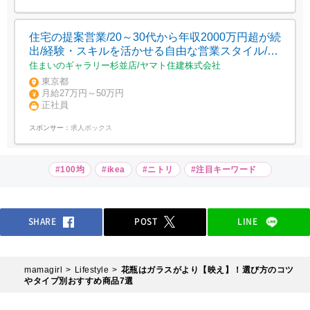
住宅の提案営業/20～30代から年収2000万円超が続
出/経験・スキルを活かせる自由な営業スタイル/成
長は右肩上がり・早期キャリアUPも可
住まいのギャラリー杉並店/ヤマト住建株式会社
東京都
月給27万円～50万円
正社員
スポンサー：
求人ボックス
#100均
#ikea
#ニトリ
#注目キーワード
SHARE
POST
LINE
mamagirl
Lifestyle
花瓶はガラスがより【映え】！選び方のコツ
やタイプ別おすすめ商品7選