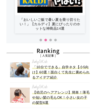
「おいしいご飯で暑い夏を乗り切りた
い！」【カルディ】夏にぴったりのホ
ットな神商品14選
Ranking
[ 人気記事 ]
Baby&Kids
「10分でできる」自学ネタ【小5向
け】60選！面白くて先生に褒められ
るアイデア紹介
Baby&Kids
【幼児のヘアアレンジ】簡単！薄毛
や短い髪の毛もOK！小さい女の子
の髪型6選