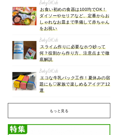
Baby&Kids
お食い初めの食器は100均でOK！
ダイソーやセリアなど、定番からお
しゃれなお皿まで準備して赤ちゃん
をお祝い
Baby&Kids
スライム作りに必要なホウ砂って
何？役割から作り方、注意点まで徹
底解説
Baby&Kids
エコな牛乳パック工作！夏休みの宿
題にも♡家族で楽しめるアイデア12
選
もっと見る