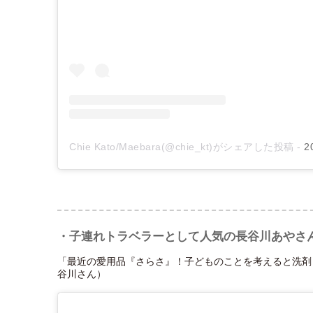
Chie Kato/Maebara(@chie_kt)がシェアした投稿
-
2
・子連れトラベラーとして人気の長谷川あやさ
「最近の愛用品『さらさ』！子どものことを考えると洗剤
谷川さん）