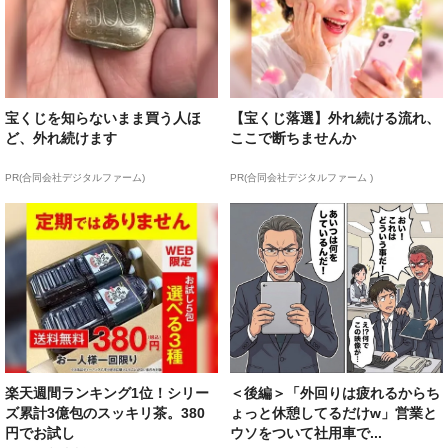
宝くじを知らないまま買う人ほ
【宝くじ落選】外れ続ける流れ、
ど、外れ続けます
ここで断ちませんか
PR(合同会社デジタルファーム)
PR(合同会社デジタルファーム )
楽天週間ランキング1位！シリー
＜後編＞「外回りは疲れるからち
ズ累計3億包のスッキリ茶。380
ょっと休憩してるだけw」営業と
円でお試し
ウソをついて社用車で...