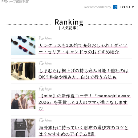
PR(ハーブ健康本舗)
Recommended by
Ranking
[ 人気記事 ]
Fashion
サングラスも100均で充分おしゃれ！ダイソ
ー・セリア・キャンドゥのおすすめ紹介
Fashion
しまむらは裾上げの持ち込み可能！他社のは
OK？料金や頼み方、自分で行う方法も
Fashion
【mite】の新作夏コーデ！『mamagirl award
2026』を受賞した3人のママが着こなします
♡
Fashion
海外旅行に持っていく財布の選び方のコツと
は？おすすめのアイテム8選