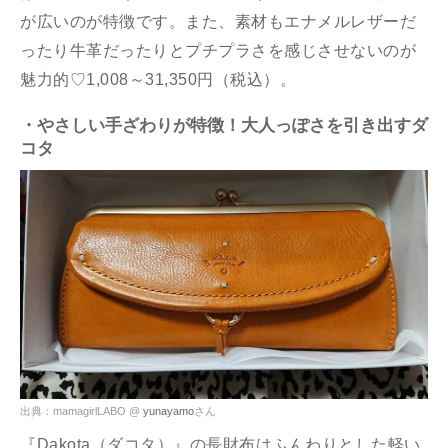
が広いのが特徴です。また、素材もエナメルレザーだ
ったり牛革だったりとプチプラさを感じさせないのが
魅力的♡1,008～31,350円（税込）。
・やさしい手ざわりが特徴！大人っぽさを引き出すダ
コタ
出典：mamagirlLABO @
yunayamo
さん
『Dakota（ダコタ）』の長財布はふんわりとした軽い