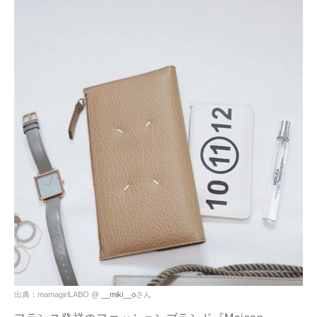
出典：mamagirlLABO @
__miki__o
さん