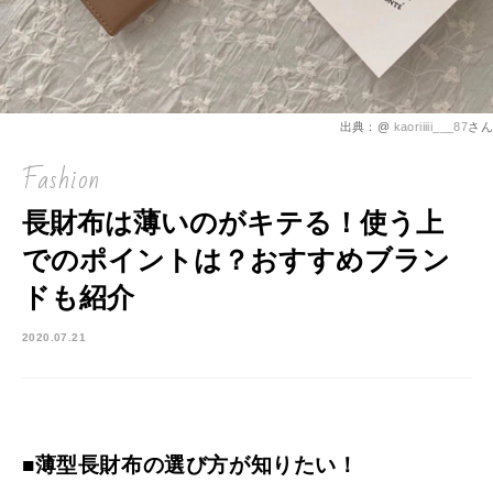
出典：@
kaoriiiii___87
さん
Fashion
長財布は薄いのがキテる！使う上
でのポイントは？おすすめブラン
ドも紹介
2020.07.21
■薄型長財布の選び方が知りたい！