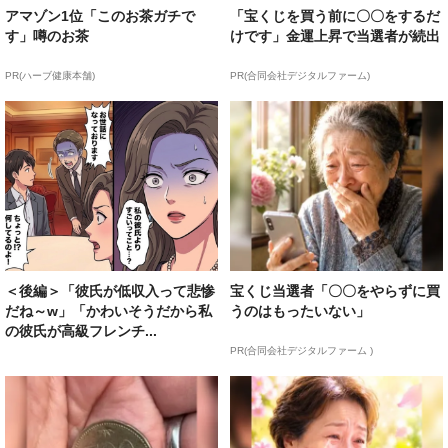
アマゾン1位「このお茶ガチで
「宝くじを買う前に〇〇をするだ
す」噂のお茶
けです」金運上昇で当選者が続出
PR(ハーブ健康本舗)
PR(合同会社デジタルファーム)
＜後編＞「彼氏が低収入って悲惨
宝くじ当選者「〇〇をやらずに買
だね～w」「かわいそうだから私
うのはもったいない」
の彼氏が高級フレンチ...
PR(合同会社デジタルファーム )