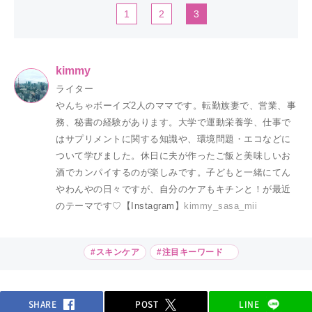
1
2
3
kimmy
ライター
やんちゃボーイズ2人のママです。転勤族妻で、営業、事
務、秘書の経験があります。大学で運動栄養学、仕事で
はサプリメントに関する知識や、環境問題・エコなどに
ついて学びました。休日に夫が作ったご飯と美味しいお
酒でカンパイするのが楽しみです。子どもと一緒にてん
やわんやの日々ですが、自分のケアもキチンと！が最近
のテーマです♡【Instagram】
kimmy_sasa_mii
#スキンケア
#注目キーワード
SHARE
POST
LINE