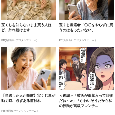
宝くじを知らないまま買う人ほ
宝くじ当選者「〇〇をやらずに買
ど、外れ続けます
うのはもったいない」
PR(合同会社デジタルファーム)
PR(合同会社デジタルファーム )
【当選した人が暴露】宝くじ運が
＜後編＞「彼氏が低収入って悲惨
動く時、必ずある前触れ
だね～w」「かわいそうだから私
の彼氏が高級フレンチ...
PR(合同会社デジタルファーム )