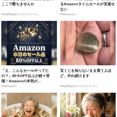
ここで断ちませんか
るAmazonタイムセールが見逃せ
ない
PR(合同会社デジタルファーム )
PR(Amazon)
「え、こんなセールやってた
宝くじを知らないまま買う人ほ
の？」80％OFF以上が続々登
ど、外れ続けます
場！Amazonの本気が...
PR(Amazon)
PR(合同会社デジタルファーム)