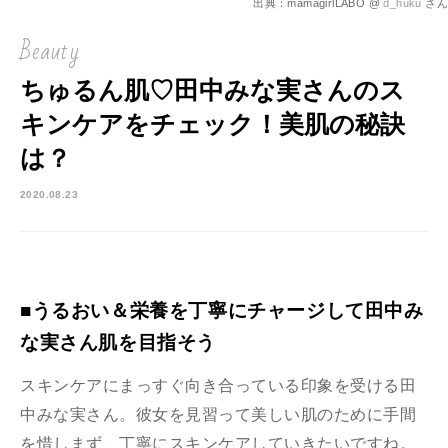
出典：mamagirlLABO @
d_huku
さん
Beauty
ちゅるん肌♡田中みな実さんのス
キンケアをチェック！美肌の秘訣
は？
2020.08.23
■うるおい＆栄養を丁寧にチャージして田中み
な実さん肌を目指そう
スキンケアにまっすぐ向き合っている印象を受ける田
中みな実さん。彼女を見習って美しい肌のために手間
を惜しまず、丁寧にスキンケアしていきたいですね。