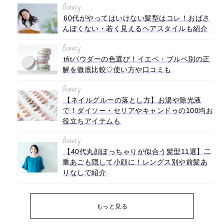
Beauty
60代がやってはいけない髪型はコレ！おばさ
んぽくない・若く見えるヘアスタイルも紹介
Beauty
tfitパウダーの色選び！イエベ・ブルベ別の正
解を徹底比較♡使い方や口コミも
Beauty
【ネイルグルーの落とし方】お湯や除光液
で！ダイソー・セリアやキャンドゥの100均お
役立ちアイテムも
Beauty
【40代丸顔ぽっちゃりが似合う髪型11選】二
重あごも隠して小顔に！レングス別や前髪あ
りなしで紹介
もっと見る