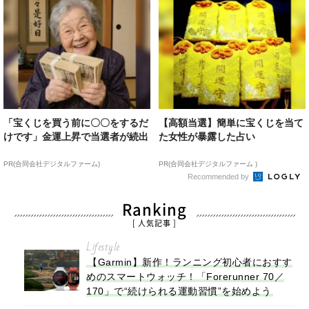
「宝くじを買う前に〇〇をするだ
【高額当選】簡単に宝くじを当て
けです」金運上昇で当選者が続出
た女性が暴露した占い
PR(合同会社デジタルファーム)
PR(合同会社デジタルファーム )
Recommended by
Ranking
[ 人気記事 ]
Lifestyle
【Garmin】新作！ランニング初心者におすす
めのスマートウォッチ！「Forerunner 70／
170」で“続けられる運動習慣”を始めよう