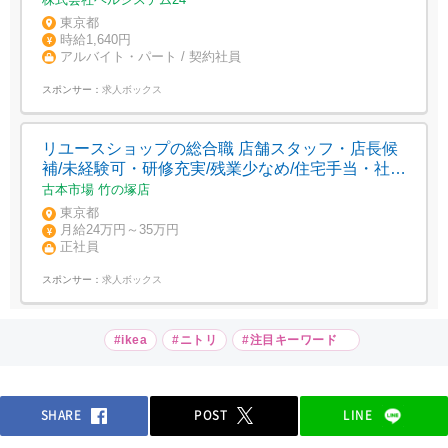
東京都
時給1,640円
アルバイト・パート / 契約社員
スポンサー：
求人ボックス
リユースショップの総合職 店舗スタッフ・店長候
補/未経験可・研修充実/残業少なめ/住宅手当・社宅
制度
古本市場 竹の塚店
東京都
月給24万円～35万円
正社員
スポンサー：
求人ボックス
#ikea
#ニトリ
#注目キーワード
SHARE
POST
LINE