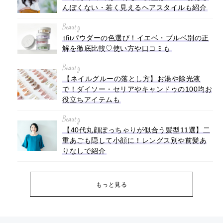
んぽくない・若く見えるヘアスタイルも紹介
Beauty
tfitパウダーの色選び！イエベ・ブルベ別の正
解を徹底比較♡使い方や口コミも
Beauty
【ネイルグルーの落とし方】お湯や除光液
で！ダイソー・セリアやキャンドゥの100均お
役立ちアイテムも
Beauty
【40代丸顔ぽっちゃりが似合う髪型11選】二
重あごも隠して小顔に！レングス別や前髪あ
りなしで紹介
もっと見る