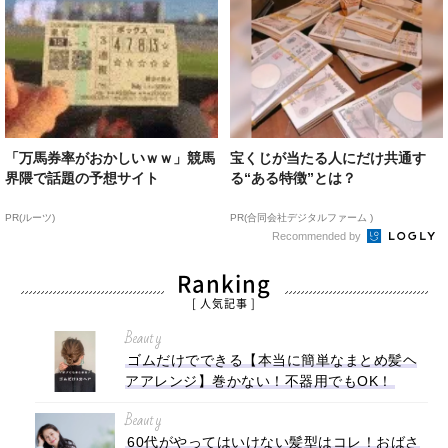
「万馬券率がおかしいｗｗ」競馬
宝くじが当たる人にだけ共通す
界隈で話題の予想サイト
る“ある特徴”とは？
PR(ルーツ)
PR(合同会社デジタルファーム )
Recommended by
Ranking
[ 人気記事 ]
Beauty
ゴムだけでできる【本当に簡単なまとめ髪ヘ
アアレンジ】巻かない！不器用でもOK！
Beauty
60代がやってはいけない髪型はコレ！おばさ