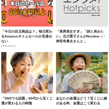
「今日の目玉商品は？」毎日変わ
「美男美女すぎ」「姉と弟みた
るAmazonタイムセールが見逃せ
い」北川景子さんがNumber_i・
ない
神宮寺勇太さんと...
PR(Amazon)
「SNSでも話題」60代から宝くじ
あなたの金運はどう？宝くじに縁
運が変わる人の特徴
がある時、金運はこう変わる