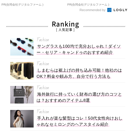
PR(合同会社デジタルファーム )
PR(合同会社デジタルファーム )
Recommended by
Ranking
[ 人気記事 ]
Fashion
サングラスも100均で充分おしゃれ！ダイソ
ー・セリア・キャンドゥのおすすめ紹介
Fashion
しまむらは裾上げの持ち込み可能！他社のは
OK？料金や頼み方、自分で行う方法も
Fashion
海外旅行に持っていく財布の選び方のコツと
は？おすすめのアイテム8選
Fashion
手入れが楽な髪型はコレ！50代女性向けおし
ゃれなセミロングのヘアスタイル紹介