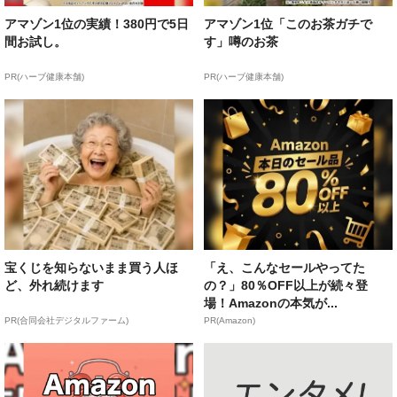
アマゾン1位の実績！380円で5日
アマゾン1位「このお茶ガチで
間お試し。
す」噂のお茶
PR(ハーブ健康本舗)
PR(ハーブ健康本舗)
宝くじを知らないまま買う人ほ
「え、こんなセールやってた
ど、外れ続けます
の？」80％OFF以上が続々登
場！Amazonの本気が...
PR(合同会社デジタルファーム)
PR(Amazon)