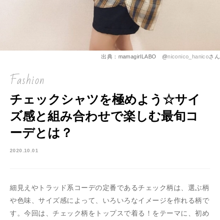
出典：mamagirlLABO @
niconico_hanico
さん
Fashion
チェックシャツを極めよう☆サイ
ズ感と組み合わせで楽しむ最旬コ
ーデとは？
2020.10.01
細見えやトラッド系コーデの定番であるチェック柄は、選ぶ柄
や色味、サイズ感によって、いろいろなイメージを作れる柄で
す。今回は、チェック柄をトップスで着る！をテーマに、初め