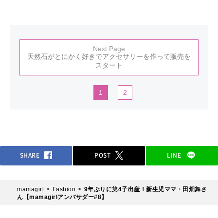
Next Page
天然石がとにかく好きでアクセサリーを作って販売を
スタート
1
2
SHARE
POST
LINE
mamagirl
Fashion
9年ぶりに第4子出産！新生児ママ・田畑舞さ
ん【mamagirlアンバサダー#8】