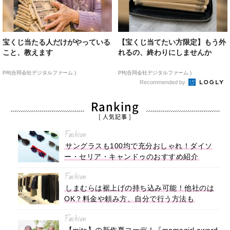
宝くじ当たる人だけがやっている
【宝くじ当てたい方限定】もう外
こと、教えます
れるの、終わりにしませんか
PR(合同会社デジタルファーム )
PR(合同会社デジタルファーム )
Recommended by
Ranking
[ 人気記事 ]
Fashion
サングラスも100均で充分おしゃれ！ダイソ
ー・セリア・キャンドゥのおすすめ紹介
Fashion
しまむらは裾上げの持ち込み可能！他社のは
OK？料金や頼み方、自分で行う方法も
Fashion
【mite】の新作夏コーデ！『mamagirl award