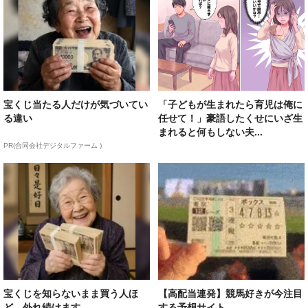
宝くじ当たる人だけが気づいてい
「子どもが生まれたら育児は俺に
る違い
任せて！」豪語したくせにいざ生
まれると何もしない夫...
PR(合同会社デジタルファーム )
宝くじを知らないまま買う人ほ
【高配当連発】競馬好きが今注目
ど、外れ続けます
する予想サイト