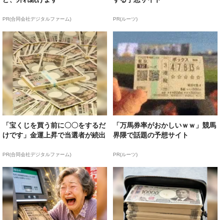
PR(合同会社デジタルファーム)
PR(ルーツ)
「宝くじを買う前に〇〇をするだ
「万馬券率がおかしいｗｗ」競馬
けです」金運上昇で当選者が続出
界隈で話題の予想サイト
PR(合同会社デジタルファーム)
PR(ルーツ)