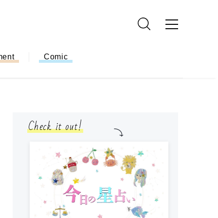
ment
Comic
Check it out!
モ
方
ー