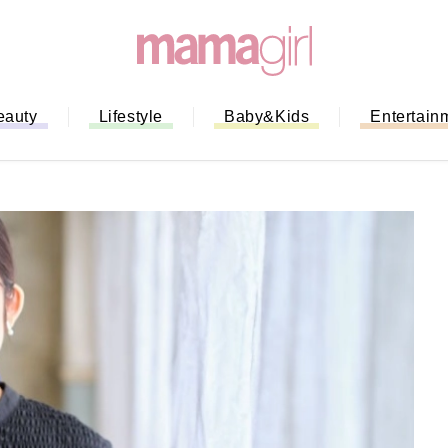
eauty
Lifestyle
Baby&Kids
Entertain
「もう行列に並ばない！」ミスドの
バイルオーダー完全ガイド｜支払い
法から受け取り方までネットオーダ