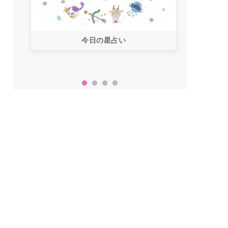
今日の星占い
「お
い！