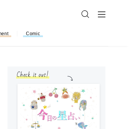
ment
Comic
Check it out!
モ
方
ー