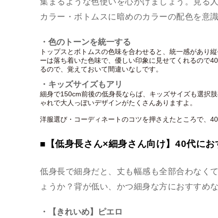
集まるような色使いを心がけましょう。見る
カラー・ボトムスに暗めのカラーの配色を意
・色のトーンを統一する
トップスとボトムスの色味を合わせると、統一感があり縦
ーは落ち着いた色味で、優しい印象に見せてくれるので4
るので、覚えておいて間違いなしです。
・キッズサイズもアリ
細身で150cm前後の低身長ならば、キッズサイズも選択
ゃれで大人っぽいデザインがたくさんありますよ。
洋服選び・コーディネートのコツを押さえたところで、4
■【低身長さん×細身さん向け】40代に
低身長で細身だと、丈も幅感も全部合わなく
ょうか？背が低い、かつ細身な方におすすめ
・【きれいめ】ピエロ