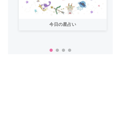
今日の星占い
「お
い！