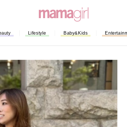
eauty
Lifestyle
Baby&Kids
Entertain
「もう行列に並ばない！」ミスドの
バイルオーダー完全ガイド｜支払い
法から受け取り方までネットオーダ