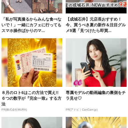
「私が写真撮るからみんな食べな
【成城石井】元店長おすすめ！
いで！」一緒にカフェに行っても
今、買うべき夏の新作＆注目グル
スマホ操作ばかりのマ...
メ9選「見つけたら即買...
８月のロト6はこの方法で買え!!
専属モデルの動画編集の裏側をチ
６つの数字が『完全一致』する方
ラ見せ♡
法
PR(株式会社MURA)
PR(アドビ｜CanCam.jp)