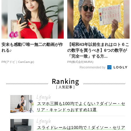
安未も感動♡唯一無二の動画が作
【昭和43年以前生まれはロト６こ
れる♪
の数字を買うべき】6つの数字が
「完全一致」する方...
PR(アドビ｜CanCam.jp)
PR(株式会社MURA)
Recommended by
Ranking
[ 人気記事 ]
Lifestyle
スマホ三脚も100均でよくない？ダイソー・セ
リア・キャンドゥおすすめ11選
Lifestyle
スライドレールは100均で！ダイソー・セリア