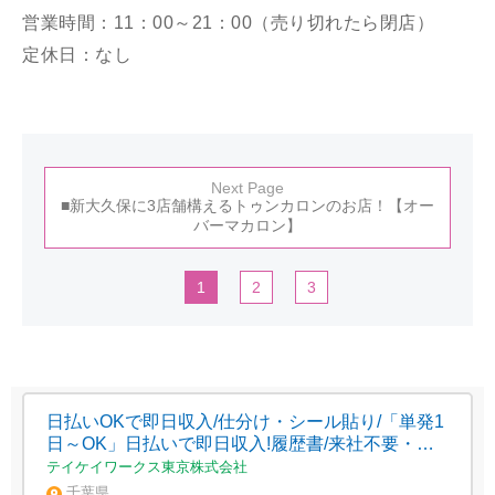
営業時間：11：00～21：00（売り切れたら閉店）
定休日：なし
Next Page
■新大久保に3店舗構えるトゥンカロンのお店！【オー
バーマカロン】
1
2
3
日払いOKで即日収入/仕分け・シール貼り/「単発1
日～OK」日払いで即日収入!履歴書/来社不要・
WEB面接OK 簡単オンライン登録/千葉県/千葉市稲
テイケイワークス東京株式会社
毛区
千葉県