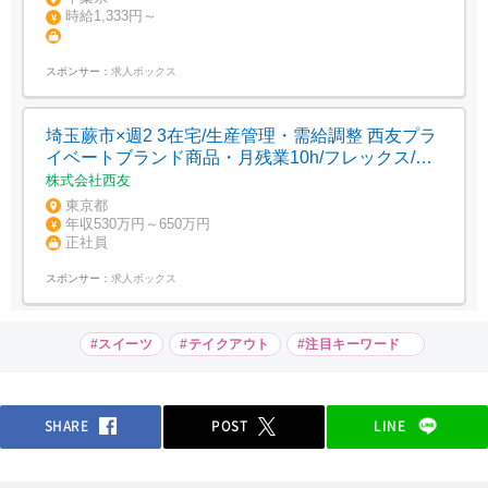
時給1,333円～
スポンサー：
求人ボックス
埼玉蕨市×週2 3在宅/生産管理・需給調整 西友プラ
イベートブランド商品・月残業10h/フレックス/食
品系生産管理
株式会社西友
東京都
年収530万円～650万円
正社員
スポンサー：
求人ボックス
#スイーツ
#テイクアウト
#注目キーワード
SHARE
POST
LINE