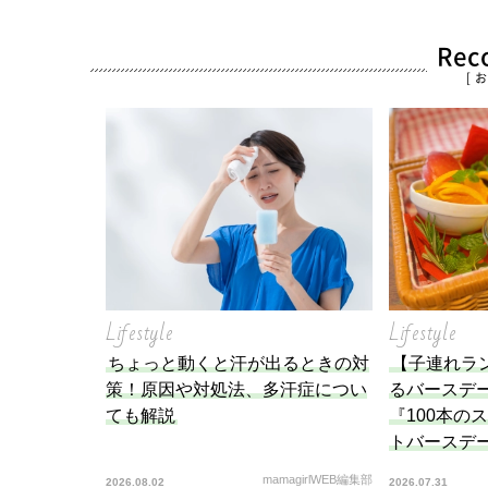
Re
[ 
Lifestyle
Lifestyle
ちょっと動くと汗が出るときの対
【子連れラ
策！原因や対処法、多汗症につい
るバースデ
ても解説
『100本の
トバースデ
mamagirlWEB編集部
2026.08.02
2026.07.31