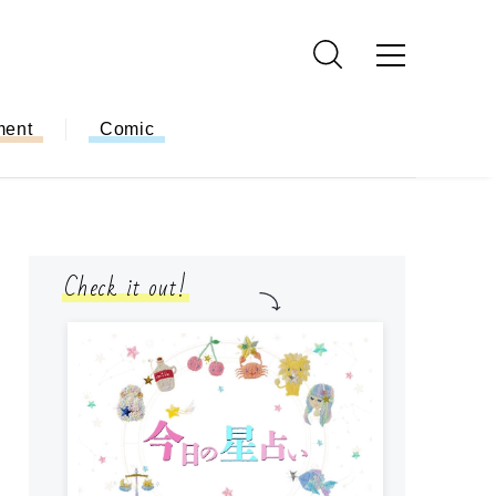
ment
Comic
Check it out!
モ
方
ー