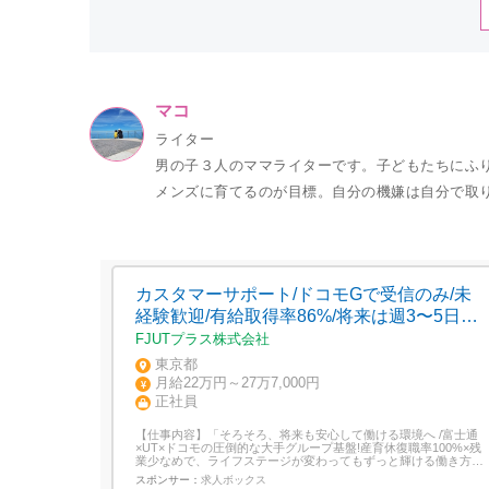
マコ
ライター
男の子３人のママライターです。子どもたちにふ
メンズに育てるのが目標。自分の機嫌は自分で取
カスタマーサポート/ドコモGで受信のみ/未
経験歓迎/有給取得率86%/将来は週3〜5日の
在宅勤務
FJUTプラス株式会社
東京都
月給22万円～27万7,000円
正社員
【仕事内容】「そろそろ、将来も安心して働ける環境へ /富士通
×UT×ドコモの圧倒的な大手グループ基盤!産育休復職率100%×残
業少なめで、ライフステージが変わってもずっと輝ける働き方を
始めませんか?この求人のポイント 大手グループの安定基盤×抜
スポンサー：
求人ボックス
群の働きやすさ富士通×UTグループ母体!産育休の取得・復職率は