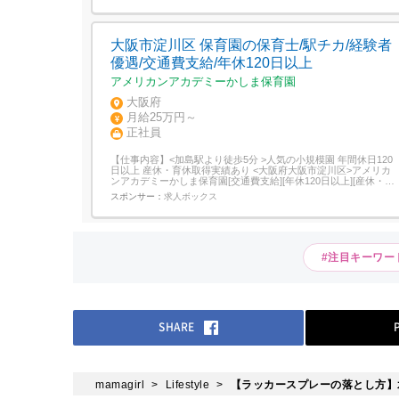
100%残業少なめ(月10h程度)&有休取得率86%で私生活も大切に
できる...
大阪市淀川区 保育園の保育士/駅チカ/経験者
優遇/交通費支給/年休120日以上
アメリカンアカデミーかしま保育園
大阪府
月給25万円～
正社員
【仕事内容】<加島駅より徒歩5分 >人気の小規模園 年間休日120
日以上 産休・育休取得実績あり <大阪府大阪市淀川区>アメリカ
ンアカデミーかしま保育園[交通費支給][年休120日以上][産休・育
児休暇][経験者優遇][駅チカ]<施設情報>:<施設名>:アメリカンアカ
スポンサー：
求人ボックス
デミーかしま保育園<施設種類>:認可外保育園<最寄駅・アクセス
>:加島駅 JR東西線<雇用形態>:正社員<職...
#注目キーワ
SHARE
mamagirl
Lifestyle
【ラッカースプレーの落とし方】