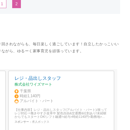
1
2
り回されながらも、毎日楽しく過ごしています！自立したかっこいい
りながら、ゆるーく家事育児を頑張っています。
レジ・品出しスタッフ
株式会社ワイズマート
千葉県
時給1,140円
アルバイト・パート
【仕事内容】レジ・品出しスタッフ(アルバイト・パート)/座って
レジ対応⇒働きやすさ改革中 髪色自由&交通費&社割あり!未経験
からでもスタートOK!シフト融通!<給与>時給1140円<勤務地>千
葉県 船橋市<最寄駅>南船橋駅地域密着!ワイズマートで働こう!シ
スポンサー：
求人ボックス
フトの融通 曜日や時間は相談OK!学校や家庭と両立して働ける <
髪色自由>・お仕事いろいろ!⇒あなたに合ったお仕事...