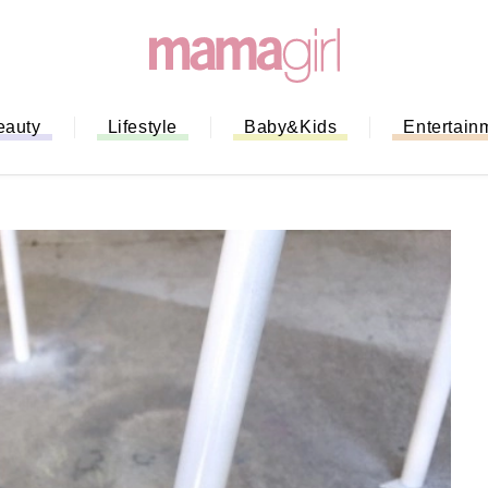
eauty
Lifestyle
Baby&Kids
Entertain
「もう行列に並ばない！」ミスドの
バイルオーダー完全ガイド｜支払い
法から受け取り方までネットオーダ