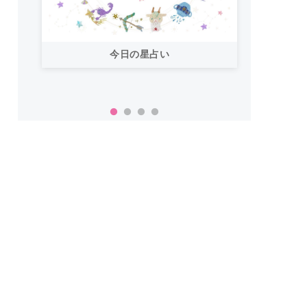
今日の星占い
「お
い！