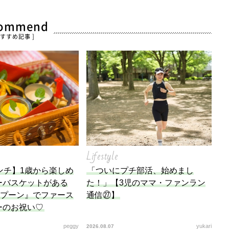
commend
おすすめ記事 ]
Lifestyle
ンチ】1歳から楽しめ
「ついにプチ部活、始めまし
ーバスケットがある
た！」【3児のママ・ファンラン
スプーン』でファース
通信㉗】
ーのお祝い♡
peggy
yukari
2026.08.07