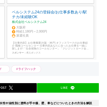
ベルシステム24の登録会/お仕事多数あり/駅
チカ/未経験OK
株式会社ベルシステム24
大阪府
時給1,180円～2,000円
派遣社員
【仕事内容】お仕事概要[大阪・神戸] オフィスワークのお仕事紹
介 職種コールセンター 仕事内容あなたに合ったお仕事を一緒に
探します!「生命保険のコールセンター」「クレジットカード会社
の事務」など、未経験からはじめられるお仕事もたくさん。所要
スポンサー：
求人ボックス
時間は20分程度で、WEB面談OK! 勤務日全日週3～5日 平日のみ
勤務など相談OK 研修お仕事のご紹介時にご案内します 仕事N...
ード
#ライフハック
POST
LINE
水性や油性別に塗料が手や服、壁、車などについたときの方法を解説