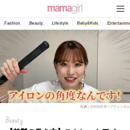
Fashion
Beauty
Lifestyle
Baby&Kids
Entertainm
出典：
AYAMAR美ヘアチャンネル
Beauty