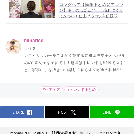
ロングヘア【簡単まとめ髪アレン
ジ】使うのはゴムだけ！崩れにくく
てかわいく仕上げるコツを伝授♡
minarico
ライター
レゴとサッカーをこよなく愛する幼稚園児男子と我が強
めの1歳女子を子育て中！趣味はトレンドをSNSで探るこ
と。家事に手を抜きつつ楽しく暮らすのが今の目標♡
#ヘアケア
#トレンドまとめ
SHARE
POST
LINE
mamagirl
Beauty
【前髪の巻き方】ストレートアイロンで今っ