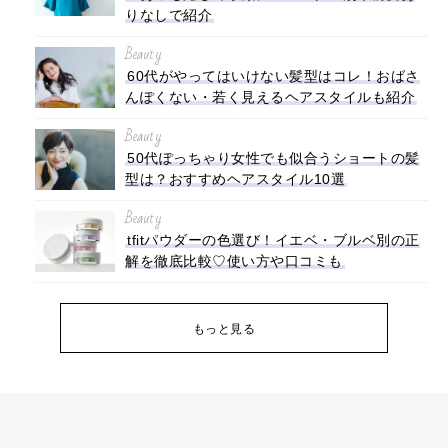
りなしで紹介
Beauty
60代がやってはいけない髪型はコレ！おばさ
んぽくない・若く見えるヘアスタイルも紹介
Beauty
50代ぽっちゃり女性でも似合うショートの髪
型は？おすすめヘアスタイル10選
Beauty
tfitパウダーの色選び！イエベ・ブルベ別の正
解を徹底比較♡使い方や口コミも
もっと見る