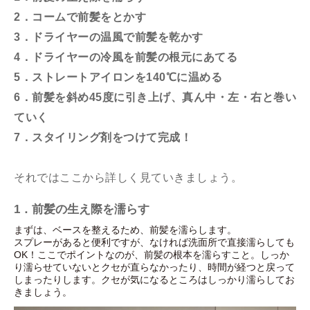
2．コームで前髪をとかす
3．ドライヤーの温風で前髪を乾かす
4．ドライヤーの冷風を前髪の根元にあてる
5．ストレートアイロンを140℃に温める
6．前髪を斜め45度に引き上げ、真ん中・左・右と巻い
ていく
7．スタイリング剤をつけて完成！
それではここから詳しく見ていきましょう。
1．前髪の生え際を濡らす
まずは、ベースを整えるため、前髪を濡らします。
スプレーがあると便利ですが、なければ洗面所で直接濡らしても
OK！ここでポイントなのが、前髪の根本を濡らすこと。しっか
り濡らせていないとクセが直らなかったり、時間が経つと戻って
しまったりします。クセが気になるところはしっかり濡らしてお
きましょう。