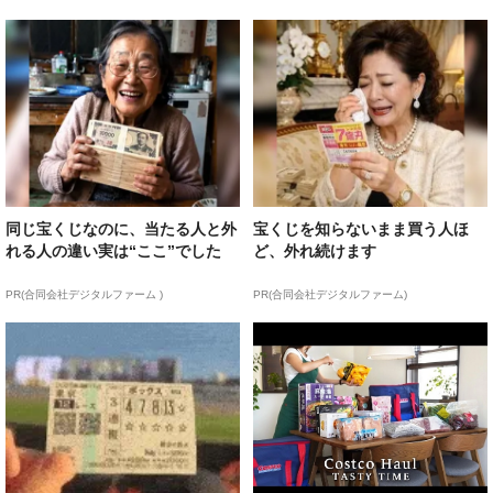
同じ宝くじなのに、当たる人と外
宝くじを知らないまま買う人ほ
れる人の違い実は“ここ”でした
ど、外れ続けます
PR(合同会社デジタルファーム )
PR(合同会社デジタルファーム)