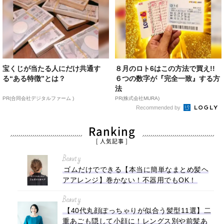
宝くじが当たる人にだけ共通す
８月のロト6はこの方法で買え!!
る“ある特徴”とは？
６つの数字が『完全一致』する方
法
PR(合同会社デジタルファーム )
PR(株式会社MURA)
Recommended by
Ranking
[ 人気記事 ]
Beauty
ゴムだけでできる【本当に簡単なまとめ髪ヘ
アアレンジ】巻かない！不器用でもOK！
Beauty
【40代丸顔ぽっちゃりが似合う髪型11選】二
重あごも隠して小顔に！レングス別や前髪あ