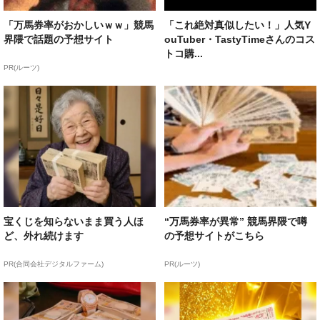
「万馬券率がおかしいｗｗ」競馬
「これ絶対真似したい！」人気Y
界隈で話題の予想サイト
ouTuber・TastyTimeさんのコス
トコ購...
PR(ルーツ)
宝くじを知らないまま買う人ほ
“万馬券率が異常” 競馬界隈で噂
ど、外れ続けます
の予想サイトがこちら
PR(合同会社デジタルファーム)
PR(ルーツ)