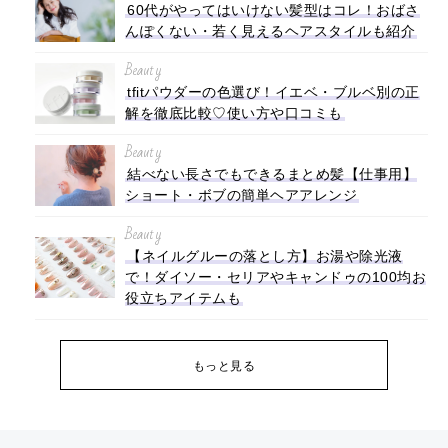
60代がやってはいけない髪型はコレ！おばさ
んぽくない・若く見えるヘアスタイルも紹介
Beauty
tfitパウダーの色選び！イエベ・ブルベ別の正
解を徹底比較♡使い方や口コミも
Beauty
結べない長さでもできるまとめ髪【仕事用】
ショート・ボブの簡単ヘアアレンジ
Beauty
【ネイルグルーの落とし方】お湯や除光液
で！ダイソー・セリアやキャンドゥの100均お
役立ちアイテムも
もっと見る