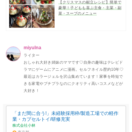
【クリスマスの献立レシピ】簡単で
豪華！子どもも喜ぶ主食・主菜・副
菜・スープのメニュー
miyulna
ライター
おしゃれ大好き姉妹のママです♡自身の趣味はテレビド
ラマにゲームにアニメに漫画。セルフネイル歴約10年♡
最近はカラージェルを沢山集めています！家事を時短で
きる家電やプチプラなのにクオリティ高いコスメなどが
大好き！
「まだ間に合う!」未経験採用枠/製造工場での軽作
業・カプセルトイ/研修充実
株式会社小林