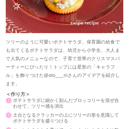
ツリーのように可愛いポテトサラダ。保育園の給食で
も出てくるポテトサラダは、幼児から小学生、大人ま
で人気のメニューなので、子育て世帯のクリスマスパ
ーティーにぴったり！トップには星形の「キャラフ
ル」を飾りつけた@oto___riiさんのアイデアを紹介し
ます。
＜作り方＞
ポテトサラダに細かく刻んだブロッコリーを混ぜ合
わせて、ツリー感を演出
土台となるクラッカーの上にツリーの形を意識して
ポテトサラダを盛りつける