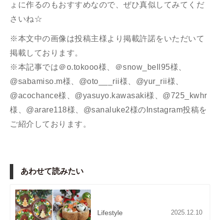
ょに作るのもおすすめなので、ぜひ真似してみてくだ
さいね☆
※本文中の画像は投稿主様より掲載許諾をいただいて
掲載しております。
※本記事では＠o.tokooo様、＠snow_bell95様、
@sabamiso.m
様、
@oto___rii
様、
@yur_rii
様、
@acochance
様、
@yasuyo.kawasaki
様、
@725_kwhr
様、
@arare118
様、
@sanaluke2
様の
Instagram
投稿を
ご紹介しております。
あわせて読みたい
Lifestyle
2025.12.10