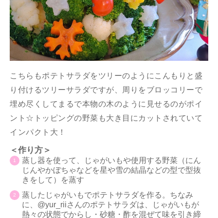
こちらもポテトサラダをツリーのようにこんもりと盛
り付けるツリーサラダですが、周りをブロッコリーで
埋め尽くしてまるで本物の木のように見せるのがポイ
ント☆トッピングの野菜も大き目にカットされていて
インパクト大！
＜作り方＞
蒸し器を使って、じゃがいもや使用する野菜（にん
じんやかぼちゃなどを星や雪の結晶などの型で型抜
きをして）を蒸す
蒸したじゃがいもでポテトサラダを作る。ちなみ
に、@yur_riiさんのポテトサラダは、じゃがいもが
熱々の状態でからし・砂糖・酢を混ぜて味を引き締