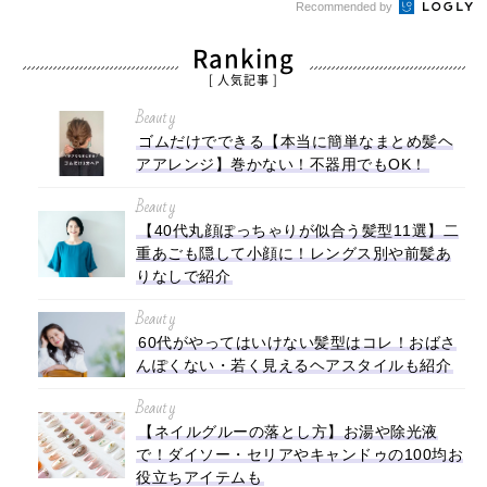
Recommended by
Ranking
[ 人気記事 ]
Beauty
ゴムだけでできる【本当に簡単なまとめ髪ヘ
アアレンジ】巻かない！不器用でもOK！
Beauty
【40代丸顔ぽっちゃりが似合う髪型11選】二
重あごも隠して小顔に！レングス別や前髪あ
りなしで紹介
Beauty
60代がやってはいけない髪型はコレ！おばさ
んぽくない・若く見えるヘアスタイルも紹介
Beauty
【ネイルグルーの落とし方】お湯や除光液
で！ダイソー・セリアやキャンドゥの100均お
役立ちアイテムも