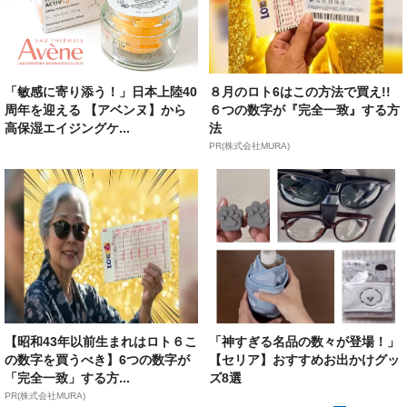
「敏感に寄り添う！」日本上陸40
８月のロト6はこの方法で買え!!
周年を迎える 【アベンヌ】から
６つの数字が『完全一致』する方
高保湿エイジングケ...
法
PR(株式会社MURA)
【昭和43年以前生まれはロト６こ
「神すぎる名品の数々が登場！」
の数字を買うべき】6つの数字が
【セリア】おすすめお出かけグッ
「完全一致」する方...
ズ8選
PR(株式会社MURA)