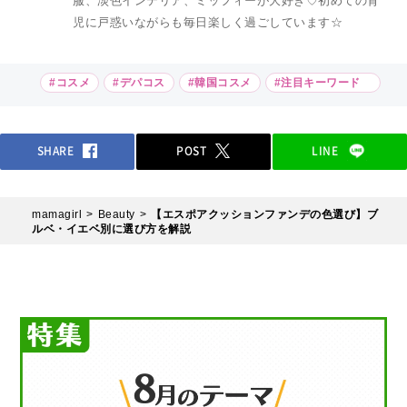
服、淡色インテリア、ミッフィーが大好き♡初めての育
児に戸惑いながらも毎日楽しく過ごしています☆
#コスメ
#デパコス
#韓国コスメ
#注目キーワード
SHARE
POST
LINE
mamagirl
Beauty
【エスポアクッションファンデの色選び】ブ
ルベ・イエベ別に選び方を解説