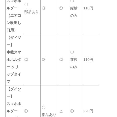
スマホホ
〇
〇
ルダー
◎
◎
縦横
110円
部品あり
（エアコ
のみ
ン吹出し
口用）
【ダイソ
ー】
車載スマ
〇
ホホルダ
◎
◎
◎
前後
110円
ー クリ
のみ
ップタイ
プ
【ダイソ
ー】
スマホホ
〇
ルダー
◎
△
◎
220円
部品あり