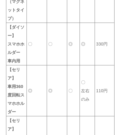
（マグネ
ットタイ
プ）
【ダイソ
ー】
スマホホ
〇
〇
◎
◎
330円
ルダー
車内用
【セリ
ア】
〇
車用360
◎
◎
〇
左右
110円
度回転ス
のみ
マホホル
ダー
【セリ
ア】