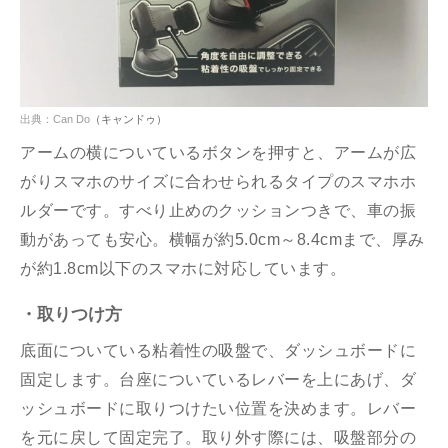
出典：
Can Do
（キャンドゥ）
アームの横についているボタンを押すと、アームが広
がりスマホのサイズに合わせられるタイプのスマホホ
ルダーです。すべり止めのクッションつきで、車の振
動があっても安心。横幅が約
5.0cm
～
8.4cm
まで、厚み
が約
1.8cm
以下のスマホに対応しています。
・取りつけ方
底面についている粘着性の吸盤で、ダッシュボードに
固定します。台座についているレバーを上にあげ、ダ
ッシュボードに取りつけたい位置を決めます。レバー
を元に戻して固定完了。取り外す際には、吸盤部分の