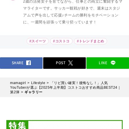
2歳の活発女子を育てながら、仕事との両立に奮闘するマ
マライターです。サッカー観戦が好きで、週末はスタジ
アムで声を出して応援♪チームの勝利をモチベーション
に、一週間を頑張って乗り切っています！
#スイーツ
#コストコ
#トレンドまとめ
SHARE
POST
LINE
mamagirl
Lifestyle
「リピ買い確実！後悔なし！」人気
YouTuberが選ぶ【2025年上半期】コストコおすすめ商品BEST24｜
第2弾
ギャラリー