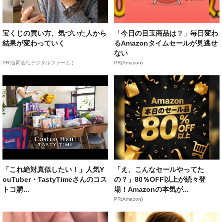
宝くじの買い方、気づいた人から
「今日の目玉商品は？」毎日変わ
結果が変わっていく
るAmazonタイムセールが見逃せ
ない
PR(合同会社デジタルファーム )
PR(Amazon)
「これ絶対真似したい！」人気Y
「え、こんなセールやってた
ouTuber・TastyTimeさんのコス
の？」80％OFF以上が続々登
トコ購...
場！Amazonの本気が...
PR(Amazon)