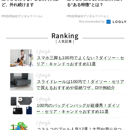
ど、外れ続けます
る“ある特徴”とは？
PR(合同会社デジタルファーム)
PR(合同会社デジタルファーム )
Recommended by
Ranking
[ 人気記事 ]
Lifestyle
スマホ三脚も100均でよくない？ダイソー・セ
リア・キャンドゥおすすめ11選
Lifestyle
スライドレールは100均で！ダイソー・セリア
で買えるおすすめや収納ワザ、DIY例紹介
Lifestyle
100均のバッグインバッグが超優秀！ダイソ
ー・セリア・キャンドゥおすすめ11選
Lifestyle
コストコのプール人気12選！大型や滑り台つ