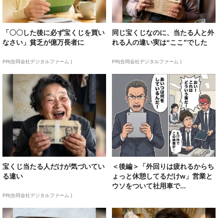
「〇〇した後に必ず宝くじを買い
同じ宝くじなのに、当たる人と外
なさい」貧乏が億万長者に
れる人の違い実は“ここ”でした
PR(合同会社デジタルファーム )
PR(合同会社デジタルファーム )
宝くじ当たる人だけが気づいてい
＜後編＞「外回りは疲れるからち
る違い
ょっと休憩してるだけw」営業と
ウソをついて社用車で...
PR(合同会社デジタルファーム )