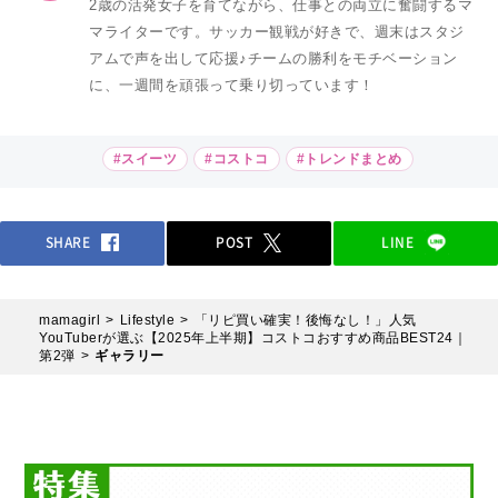
2歳の活発女子を育てながら、仕事との両立に奮闘するマ
マライターです。サッカー観戦が好きで、週末はスタジ
アムで声を出して応援♪チームの勝利をモチベーション
に、一週間を頑張って乗り切っています！
#スイーツ
#コストコ
#トレンドまとめ
SHARE
POST
LINE
mamagirl
Lifestyle
「リピ買い確実！後悔なし！」人気
YouTuberが選ぶ【2025年上半期】コストコおすすめ商品BEST24｜
第2弾
ギャラリー