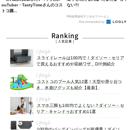
ouTuber・TastyTimeさんのコス
ない?!
トコ購...
PR(合同会社デジタルファーム )
Recommended by
Ranking
[ 人気記事 ]
Lifestyle
スライドレールは100均で！ダイソー・セリア
で買えるおすすめや収納ワザ、DIY例紹介
Lifestyle
コストコのプール人気12選！大型や滑り台つ
き、水遊びグッズも紹介【最新】
Lifestyle
スマホ三脚も100均でよくない？ダイソー・セ
リア・キャンドゥおすすめ11選
Lifestyle
100均のバッグインバッグが超優秀！ダイソ