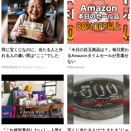
同じ宝くじなのに、当たる人と外
「今日の目玉商品は？」毎日変わ
れる人の違い実は“ここ”でした
るAmazonタイムセールが見逃せ
ない
PR(合同会社デジタルファーム )
PR(Amazon)
「これ絶対真似したい！」人気Y
宝くじ当たる人は“たまたま”じゃ