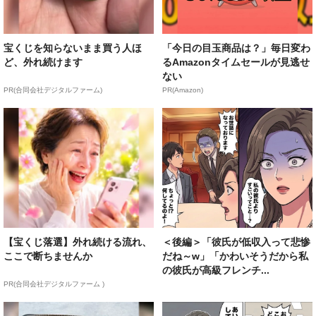
宝くじを知らないまま買う人ほ
「今日の目玉商品は？」毎日変わ
ど、外れ続けます
るAmazonタイムセールが見逃せ
ない
PR(合同会社デジタルファーム)
PR(Amazon)
【宝くじ落選】外れ続ける流れ、
＜後編＞「彼氏が低収入って悲惨
ここで断ちませんか
だね～w」「かわいそうだから私
の彼氏が高級フレンチ...
PR(合同会社デジタルファーム )