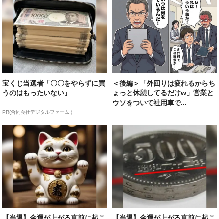
宝くじ当選者「〇〇をやらずに買
＜後編＞「外回りは疲れるからち
うのはもったいない」
ょっと休憩してるだけw」営業と
ウソをついて社用車で...
PR(合同会社デジタルファーム )
【当選】金運が上がる直前に起こ
【当選】金運が上がる直前に起こ