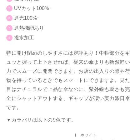
UVカット100%
＊
遮光100%
＊
遮熱機能あり
撥水加工
特に開け閉めのしやすさには定評あり！中軸部分をギ
ュッと握って上下させれば、従来の傘よりも断然軽い
力でスムーズに開閉できます。お店の出入りの際や荷
物を持っているときでもスマートにできますよ。見た
目はナチュラルで上品な傘なのに、紫外線も暑さも完
全にシャットアウトする、ギャップが凄い実力派日傘
です。
▼カラバリは以下の9色です。