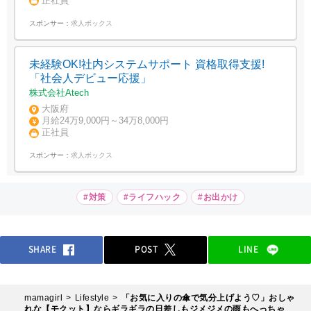
正社員
スポンサー：
求人ボックス
未経験OK!社内システムサポート 資格取得支援!
「社会人デビュー応援」
株式会社Atech
大阪府
月給24万9,000円～34万8,000円
正社員
スポンサー：
求人ボックス
#対策
#ライフハック
#お出かけ
SHARE
POST
LINE
mamagirl
Lifestyle
「お気に入りの傘で気分上げよう♡」おしゃ
れな【モクット】ならギラギラの日差しもジメジメの雨もへっちゃ