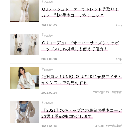
Fashion
GUメッシュセーターでトレンド先取り！
カラー別お手本コーデをチェック
Sarry
2021.04.09
Fashion
GUコーデュロイオーバーサイズシャツが
トップスにも羽織にも使えて優秀！
shipi
2021.03.16
Fashion
絶対買い！UNIQLO Uの2021春夏アイテム
がシンプルで高見えする
mamagirl WEB編集部
2021.02.24
Fashion
【2021】水色トップスの最旬お手本コーデ
23選！季節別に紹介します
mamagirl WEB編集部
2021.02.16