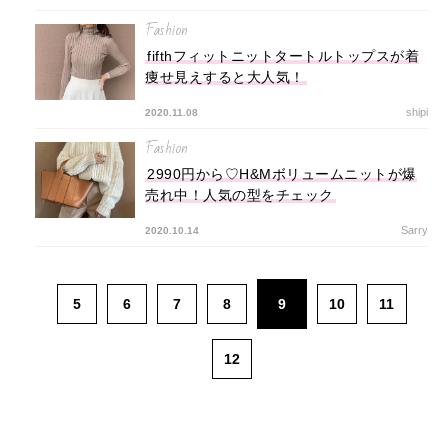
Fashion
fifthフィットニットタートルトップスが着
痩せ見えすると大人気！
shipi
2020.11.08
Fashion
2990円から♡H&Mボリュームニットが爆
売れ中！人気の型をチェック
Sarry
2020.10.14
5
6
7
8
9
10
11
12