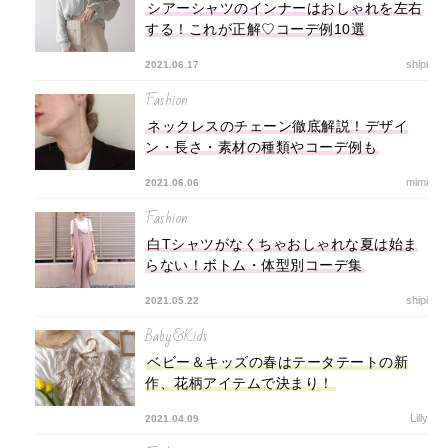
シアーシャツのインナーはおしゃれを左右
する！これが正解♡コーデ例10選
shipi
2021.06.17
Fashion
ネックレスのチェーン徹底解説！デザイ
ン・長さ・素材の種類やコーデ例も
mimi
2021.06.06
Fashion
白Tシャツがなくちゃおしゃれな夏は始ま
らない！ボトム・体型別コーデ集
shipi
2021.05.22
Baby&Kids
ベビー＆キッズの春はテータテートの新
作、花柄アイテムで決まり！
Lilly
2021.04.09