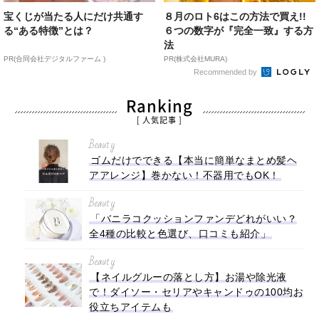
宝くじが当たる人にだけ共通す
８月のロト6はこの方法で買え!!
る“ある特徴”とは？
６つの数字が『完全一致』する方
法
PR(合同会社デジタルファーム )
PR(株式会社MURA)
Recommended by
Ranking
[ 人気記事 ]
Beauty
ゴムだけでできる【本当に簡単なまとめ髪ヘ
アアレンジ】巻かない！不器用でもOK！
Beauty
「バニラコクッションファンデどれがいい？
全4種の比較と色選び、口コミも紹介」
Beauty
【ネイルグルーの落とし方】お湯や除光液
で！ダイソー・セリアやキャンドゥの100均お
役立ちアイテムも