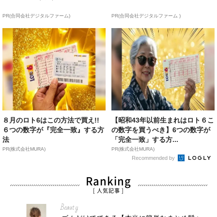
PR(合同会社デジタルファーム)
PR(合同会社デジタルファーム )
８月のロト6はこの方法で買え!!
【昭和43年以前生まれはロト６こ
６つの数字が『完全一致』する方
の数字を買うべき】6つの数字が
法
「完全一致」する方...
PR(株式会社MURA)
PR(株式会社MURA)
Recommended by
Ranking
[ 人気記事 ]
Beauty