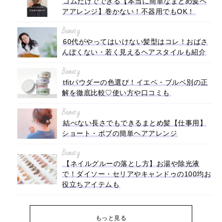
ゴムだけでできる【本当に簡単なまとめ髪ヘ
アアレンジ】巻かない！不器用でもOK！
Beauty
60代がやってはいけない髪型はコレ！おばさ
んぽくない・若く見えるヘアスタイルも紹介
Beauty
tfitパウダーの色選び！イエベ・ブルベ別の正
解を徹底比較♡使い方や口コミも
Beauty
結べない長さでもできるまとめ髪【仕事用】
ショート・ボブの簡単ヘアアレンジ
Beauty
【ネイルグルーの落とし方】お湯や除光液
で！ダイソー・セリアやキャンドゥの100均お
役立ちアイテムも
もっと見る