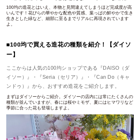
100均の造花とはいえ、本物と見間違えてしまうほど完成度が高
いんです！花びらの華やかな配色や質感、葉っぱの鮮やかで生き
生きとした緑など、細部に至るまでリアルに再現されています
よ。
■100均で買える造花の種類を紹介！【ダイソ
ー】
ここからは人気の100均ショップである『DAISO（ダ
イソー）』・『Seria（セリア）』・『Can Do（キャ
ンドゥ）』から、おすすめ造花をご紹介します。
まずはダイソーからご紹介。ダイソーの店内には常にたくさんの
種類が並んでいますが、春には桜やミモザ、夏にはヒマワリなど
季節に合った花も登場しますよ。