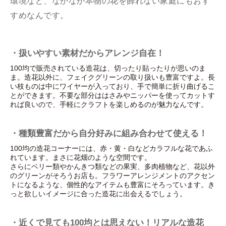
環境など、なかなか本物の花を飾れない家庭にもおす
すめなんです。
・扱いやすい素材だからアレンジ自在！
100均で販売されている造花は、切ったり貼ったりが思いのま
ま。造花以外に、フェイクグリーンの取り扱いも豊富ですよ。長
い枝ものは中にワイヤーが入っており、手で簡単に折り曲げるこ
とができます。不要な部分ははさみやニッパーを使ってカットす
れば良いので、手軽にクラフトを楽しめるのが魅力なんです。
・種類豊富だから自分好みに組み合わせて使える！
100均の造花コーナーには、赤・黄・白などカラフルな花であふ
れています。まさに花畑のような空間です。
さらにベリー類やかんきつ類などの果実、多肉植物など、花以外
のグリーンがそろうお店も。フラワーアレンジメントのアクセン
トになるような、個性的なアイテムも豊富にそろっています。き
っと欲しいイメージに合った造花に出会えるでしょう。
・近くで見ても100均とは思えない！リアルな造花