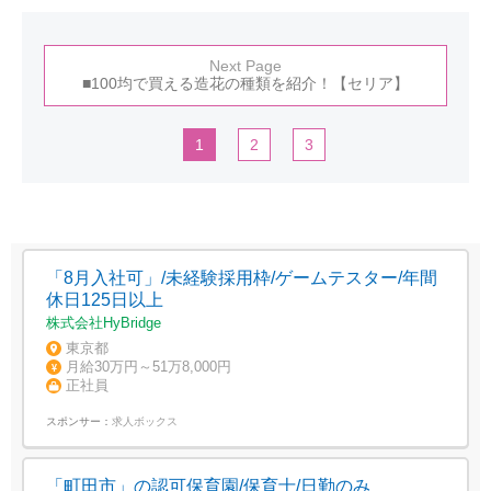
Next Page
■100均で買える造花の種類を紹介！【セリア】
1
2
3
「8月入社可」/未経験採用枠/ゲームテスター/年間
休日125日以上
株式会社HyBridge
東京都
月給30万円～51万8,000円
正社員
スポンサー：
求人ボックス
「町田市」の認可保育園/保育士/日勤のみ