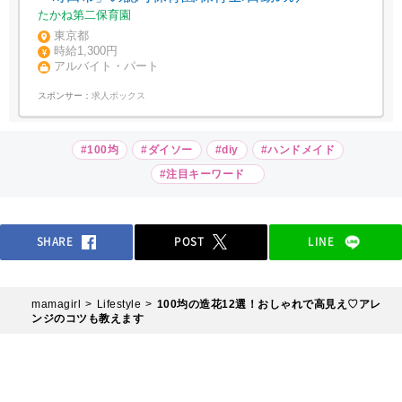
たかね第二保育園
東京都
時給1,300円
アルバイト・パート
スポンサー：
求人ボックス
#100均
#ダイソー
#diy
#ハンドメイド
#注目キーワード
SHARE
POST
LINE
mamagirl
Lifestyle
100均の造花12選！おしゃれで高見え♡アレ
ンジのコツも教えます