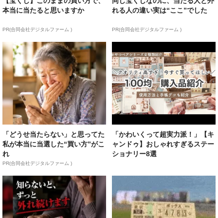
【宝くじ】このままの買い方で、
同じ宝くじなのに、当たる人と外
本当に当たると思いますか
れる人の違い実は“ここ”でした
PR(合同会社デジタルファーム )
PR(合同会社デジタルファーム )
「どうせ当たらない」と思ってた
「かわいくって超実力派！」【キ
私が本当に当選した“買い方”がこ
ャンドゥ】おしゃれすぎるステー
れ
ショナリー8選
PR(合同会社デジタルファーム )