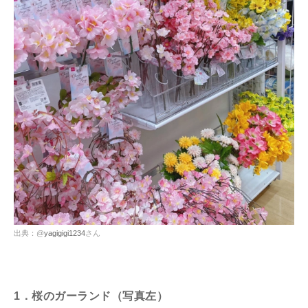
出典：@
yagigigi1234
さん
1．桜のガーランド（写真左）