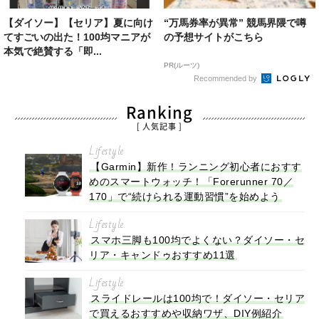
【ダイソー】【セリア】夏に向け
“万馬券率が異常” 競馬界隈で噂
てすごいの出た！100均マニアが
の予想サイトがこちら
本気で絶賛する「即...
PR(ルーツ)
Recommended by
Ranking
[ 人気記事 ]
Lifestyle
【Garmin】新作！ランニング初心者におすす
めのスマートウォッチ！「Forerunner 70／
170」で“続けられる運動習慣”を始めよう
Lifestyle
スマホ三脚も100均でよくない？ダイソー・セ
リア・キャンドゥおすすめ11選
Lifestyle
スライドレールは100均で！ダイソー・セリア
で買えるおすすめや収納ワザ、DIY例紹介