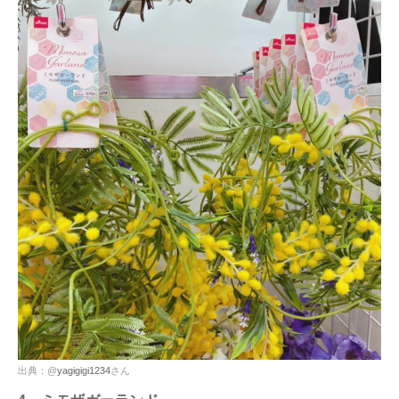
出典：@
yagigigi1234
さん