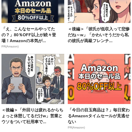
「え、こんなセールやってた
＜後編＞「彼氏が低収入って悲惨
の？」80％OFF以上が続々登
だね～w」「かわいそうだから私
場！Amazonの本気が...
の彼氏が高級フレンチ...
PR(Amazon)
＜後編＞「外回りは疲れるからち
「今日の目玉商品は？」毎日変わ
ょっと休憩してるだけw」営業と
るAmazonタイムセールが見逃せ
ウソをついて社用車で...
ない
PR(Amazon)