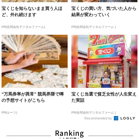
宝くじを知らないまま買う人ほ
宝くじの買い方、気づいた人から
ど、外れ続けます
結果が変わっていく
PR(合同会社デジタルファーム)
PR(合同会社デジタルファーム )
“万馬券率が異常” 競馬界隈で噂
宝くじ当選で貧乏女性が人生変え
の予想サイトがこちら
た実話
PR(ルーツ)
PR(合同会社デジタルファーム )
Recommended by
Ranking