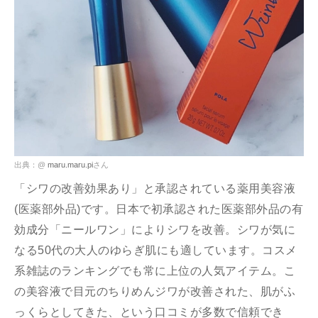
出典：@
maru.maru.pi
さん
「シワの改善効果あり」と承認されている薬用美容液
(医薬部外品)です。日本で初承認された医薬部外品の有
効成分「ニールワン」によりシワを改善。シワが気に
なる50代の大人のゆらぎ肌にも適しています。コスメ
系雑誌のランキングでも常に上位の人気アイテム。こ
の美容液で目元のちりめんジワが改善された、肌がふ
っくらとしてきた、という口コミが多数で信頼でき