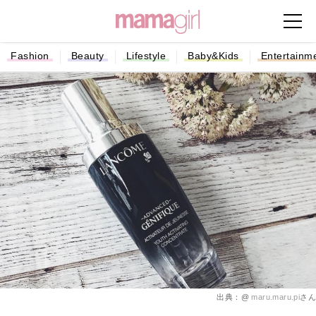
Fashion
Beauty
Lifestyle
Baby&Kids
Entertainm
出典：@
maru.maru.pi
さん