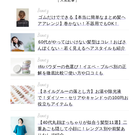
[ 人気記事 ]
Beauty
ゴムだけでできる【本当に簡単なまとめ髪ヘ
アアレンジ】巻かない！不器用でもOK！
Beauty
60代がやってはいけない髪型はコレ！おばさ
んぽくない・若く見えるヘアスタイルも紹介
Beauty
tfitパウダーの色選び！イエベ・ブルベ別の正
解を徹底比較♡使い方や口コミも
Beauty
【ネイルグルーの落とし方】お湯や除光液
で！ダイソー・セリアやキャンドゥの100均お
役立ちアイテムも
Beauty
【40代丸顔ぽっちゃりが似合う髪型11選】二
重あごも隠して小顔に！レングス別や前髪あ
りなしで紹介