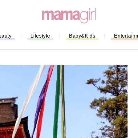
eauty
Lifestyle
Baby&Kids
Entertain
「もう行列に並ばない！」ミスドの
バイルオーダー完全ガイド｜支払い
法から受け取り方までネットオーダ