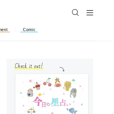
ment
Comic
Check it out!
モ
方
ー