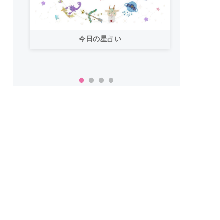
今日の星占い
「お
い！