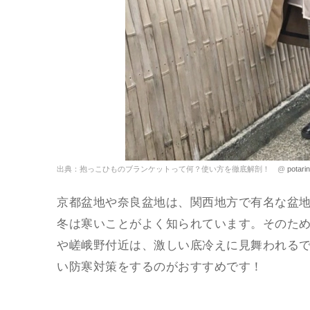
出典：抱っこひものブランケットって何？使い方を徹底解剖！ @
potari
京都盆地や奈良盆地は、関西地方で有名な盆
冬は寒いことがよく知られています。そのた
や嵯峨野付近は、激しい底冷えに見舞われる
い防寒対策をするのがおすすめです！