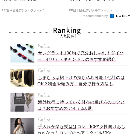
PR(合同会社デジタルファーム )
PR(合同会社デジタルファーム )
Recommended by
Ranking
[ 人気記事 ]
Fashion
サングラスも100均で充分おしゃれ！ダイソ
ー・セリア・キャンドゥのおすすめ紹介
Fashion
しまむらは裾上げの持ち込み可能！他社のは
OK？料金や頼み方、自分で行う方法も
Fashion
海外旅行に持っていく財布の選び方のコツと
は？おすすめのアイテム8選
Fashion
手入れが楽な髪型はコレ！50代女性向けおし
ゃれなセミロングのヘアスタイル紹介