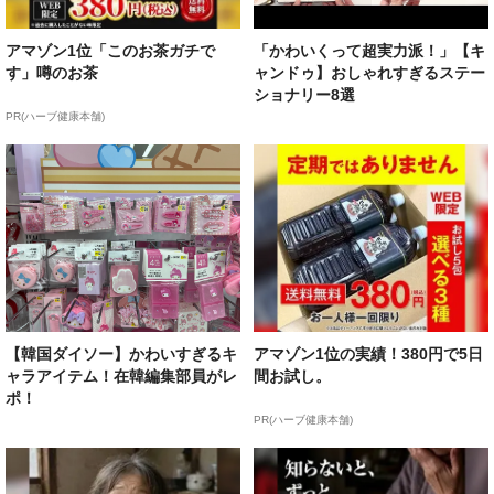
アマゾン1位「このお茶ガチで
「かわいくって超実力派！」【キ
す」噂のお茶
ャンドゥ】おしゃれすぎるステー
ショナリー8選
PR(ハーブ健康本舗)
【韓国ダイソー】かわいすぎるキ
アマゾン1位の実績！380円で5日
ャラアイテム！在韓編集部員がレ
間お試し。
ポ！
PR(ハーブ健康本舗)