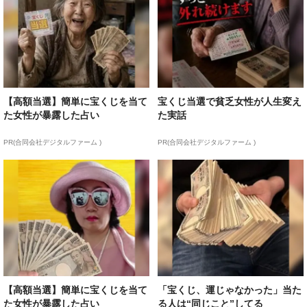
【高額当選】簡単に宝くじを当て
宝くじ当選で貧乏女性が人生変え
た女性が暴露した占い
た実話
PR(合同会社デジタルファーム )
PR(合同会社デジタルファーム )
【高額当選】簡単に宝くじを当て
「宝くじ、運じゃなかった」当た
た女性が暴露した占い
る人は“同じこと”してる