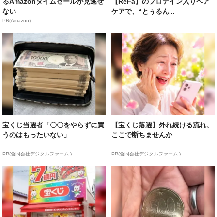
るAmazonタイムセールが見逃せ
【ReFa】のプロテイン入りヘア
ない
ケアで、“とぅるん...
PR(Amazon)
宝くじ当選者「〇〇をやらずに買
【宝くじ落選】外れ続ける流れ、
うのはもったいない」
ここで断ちませんか
PR(合同会社デジタルファーム )
PR(合同会社デジタルファーム )