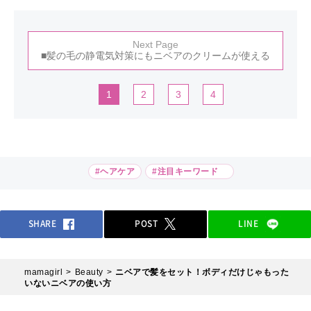
Next Page
■髪の毛の静電気対策にもニベアのクリームが使える
1
2
3
4
#ヘアケア
#注目キーワード
SHARE
POST
LINE
mamagirl
Beauty
ニベアで髪をセット！ボディだけじゃもった
いないニベアの使い方