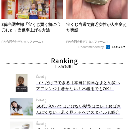
3億当選主婦「宝くじ買う前に〇
宝くじ当選で貧乏女性が人生変え
〇した」当選率上げる方法
た実話
PR(合同会社デジタルファーム )
PR(合同会社デジタルファーム )
Recommended by
Ranking
[ 人気記事 ]
Beauty
ゴムだけでできる【本当に簡単なまとめ髪ヘ
アアレンジ】巻かない！不器用でもOK！
Beauty
60代がやってはいけない髪型はコレ！おばさ
んぽくない・若く見えるヘアスタイルも紹介
Beauty