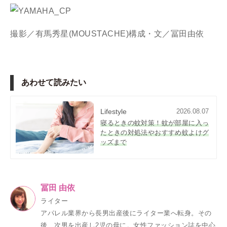
撮影／有馬秀星(MOUSTACHE)構成・文／冨田由依
あわせて読みたい
Lifestyle
2026.08.07
寝るときの蚊対策！蚊が部屋に入っ
たときの対処法やおすすめ蚊よけグ
ッズまで
冨田 由依
ライター
アパレル業界から長男出産後にライター業へ転身。その
後、次男を出産し2児の母に。女性ファッション誌を中心