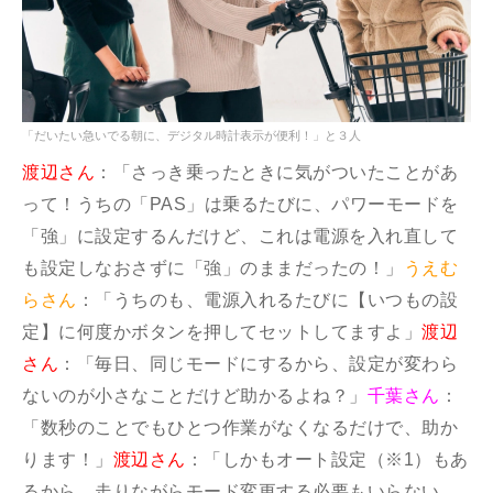
「だいたい急いでる朝に、デジタル時計表示が便利！」と３人
渡辺さん
：「さっき乗ったときに気がついたことがあ
って！うちの「PAS」は乗るたびに、パワーモードを
「強」に設定するんだけど、これは電源を入れ直して
も設定しなおさずに「強」のままだったの！」
うえむ
らさん
：「うちのも、電源入れるたびに【いつもの設
定】に何度かボタンを押してセットしてますよ」
渡辺
さん
：「毎日、同じモードにするから、設定が変わら
ないのが小さなことだけど助かるよね？」
千葉さん
：
「数秒のことでもひとつ作業がなくなるだけで、助か
ります！」
渡辺さん
：「しかもオート設定（※1）もあ
るから、走りながらモード変更する必要もいらない