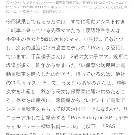
スーパー）リヤチャイルドシート標準装備モデル。右が前乗せコクーンルームが付
いたPAS Kiss mini un SP(パス キッス ミニ アン スーパー)。(左から)うえむらあや
のさん、千葉優子さん、渡辺静香さん。
今回試乗してもらったのは、すでに電動アシスト付き
自転車に乗っている先輩ママたち！渡辺静香さんは、
小学生の長女と5歳の次女のママ。小学校まであと少
し、次女の送迎に毎日過去モデルの「PAS」を愛用し
ています。千葉優子さんは、2歳の女の子ママ。近所に
坂道が多く、昨年から始まったプレ保育の送迎用に電
動自転車を購入したのだそう。持っているのは、他社
の20型サイズ。そして、うえむらあやのさんは、昨年
次女を出産し、秋から長女は保育園に通い始めたとこ
ろ。長女を出産後に、義両親からプレゼントで電動ア
シスト自転車をもらって以来活用中！そんな3人が、リ
ニューアルして新発売する「PAS Babby un SP リヤチ
ャイルドシート標準装備モデル」（以下：「PAS