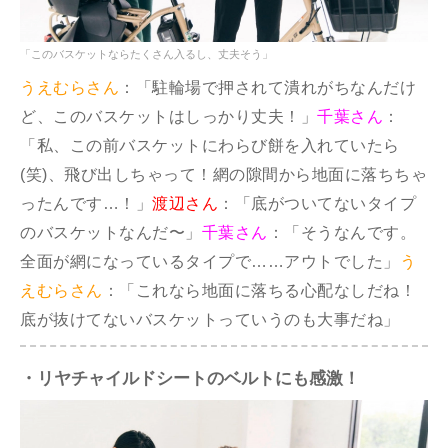
「このバスケットならたくさん入るし、丈夫そう」
うえむらさん
：「駐輪場で押されて潰れがちなんだけ
ど、このバスケットはしっかり丈夫！」
千葉さん
：
「私、この前バスケットにわらび餅を入れていたら
(笑)、飛び出しちゃって！網の隙間から地面に落ちちゃ
ったんです…！」
渡辺さん
：「底がついてないタイプ
のバスケットなんだ〜」
千葉さん
：「そうなんです。
全面が網になっているタイプで……アウトでした」
う
えむらさん
：「これなら地面に落ちる心配なしだね！
底が抜けてないバスケットっていうのも大事だね」
・リヤチャイルドシートのベルトにも感激！