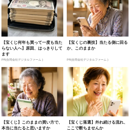
【宝くじ何年も買って一度も当た
【宝くじの裏技】当たる側に回る
らない人へ】原因、はっきりして
か、このままか
ます
PR(合同会社デジタルファーム )
PR(合同会社デジタルファーム )
【宝くじ】このままの買い方で、
【宝くじ落選】外れ続ける流れ、
本当に当たると思いますか
ここで断ちませんか