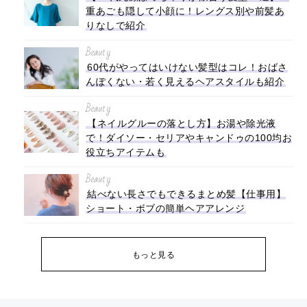
重あごも隠して小顔に！レングス別や前髪あ
りなしで紹介
Beauty
60代がやってはいけない髪型はコレ！おばさ
んぽくない・若く見えるヘアスタイルも紹介
Beauty
【ネイルグルーの落とし方】お湯や除光液
で！ダイソー・セリアやキャンドゥの100均お
役立ちアイテムも
Beauty
結べない長さでもできるまとめ髪【仕事用】
ショート・ボブの簡単ヘアアレンジ
もっと見る