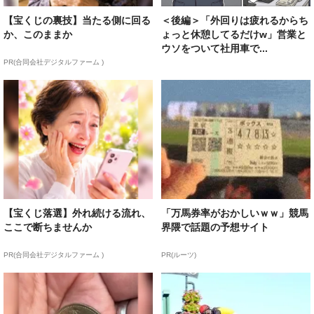
【宝くじの裏技】当たる側に回る
＜後編＞「外回りは疲れるからち
か、このままか
ょっと休憩してるだけw」営業と
ウソをついて社用車で...
PR(合同会社デジタルファーム )
【宝くじ落選】外れ続ける流れ、
「万馬券率がおかしいｗｗ」競馬
ここで断ちませんか
界隈で話題の予想サイト
PR(合同会社デジタルファーム )
PR(ルーツ)