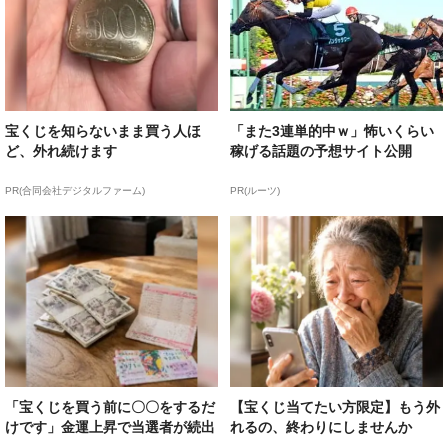
宝くじを知らないまま買う人ほ
「また3連単的中ｗ」怖いくらい
ど、外れ続けます
稼げる話題の予想サイト公開
PR(合同会社デジタルファーム)
PR(ルーツ)
「宝くじを買う前に〇〇をするだ
【宝くじ当てたい方限定】もう外
けです」金運上昇で当選者が続出
れるの、終わりにしませんか