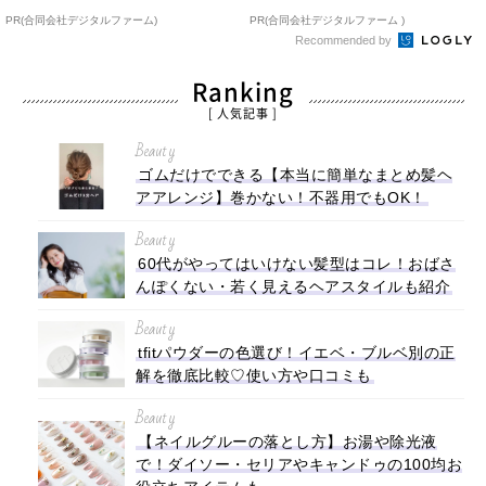
PR(合同会社デジタルファーム)
PR(合同会社デジタルファーム )
Recommended by
Ranking
[ 人気記事 ]
Beauty
ゴムだけでできる【本当に簡単なまとめ髪ヘ
アアレンジ】巻かない！不器用でもOK！
Beauty
60代がやってはいけない髪型はコレ！おばさ
んぽくない・若く見えるヘアスタイルも紹介
Beauty
tfitパウダーの色選び！イエベ・ブルベ別の正
解を徹底比較♡使い方や口コミも
Beauty
【ネイルグルーの落とし方】お湯や除光液
で！ダイソー・セリアやキャンドゥの100均お