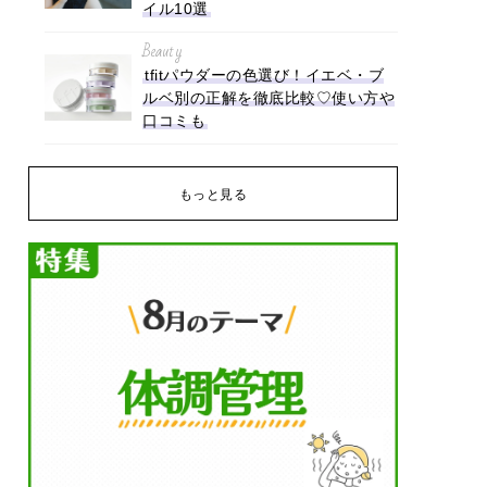
イル10選
Beauty
tfitパウダーの色選び！イエベ・ブ
ルベ別の正解を徹底比較♡使い方や
口コミも
もっと見る