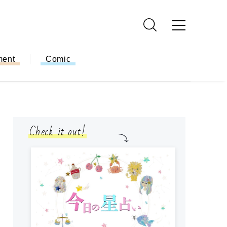
ment
Comic
Check it out!
モ
方
ー