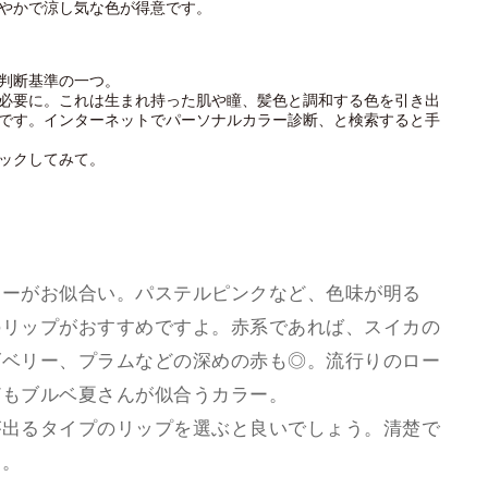
やかで涼し気な色が得意です。
判断基準の一つ。
必要に。これは生まれ持った肌や瞳、髪色と調和する色を引き出
です。インターネットでパーソナルカラー診断、と検索すると手
ックしてみて。
ラーがお似合い。パステルピンクなど、色味が明る
のリップがおすすめですよ。赤系であれば、スイカの
ズベリー、プラムなどの深めの赤も◎。流行りのロー
どもブルベ夏さんが似合うカラー。
が出るタイプのリップを選ぶと良いでしょう。清楚で
す。