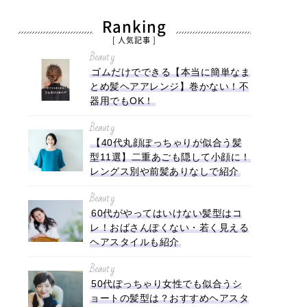
Ranking
[ 人気記事 ]
Beauty
ゴムだけでできる【本当に簡単なま
とめ髪ヘアアレンジ】巻かない！不
器用でもOK！
Beauty
【40代丸顔ぽっちゃりが似合う髪
型11選】二重あごも隠して小顔に！
レングス別や前髪ありなしで紹介
Beauty
60代がやってはいけない髪型はコ
レ！おばさんぽくない・若く見える
ヘアスタイルも紹介
Beauty
50代ぽっちゃり女性でも似合うシ
ョートの髪型は？おすすめヘアスタ