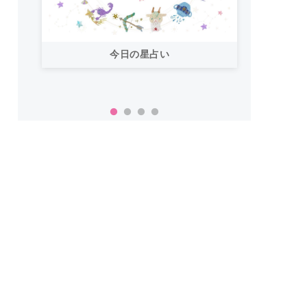
今日の星占い
「お
い！