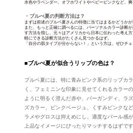
水色やラベンダー、オフホワイトやベビーピンクなど、爽
・ブルべ夏の判断方法は？
まずは前述のブルベ夏さんの特徴に当てはまるかどうかが
また、もっと正確に調べるには、パーソナルカラー診断が
す方法を指し、元々はアメリカから日本に伝わった考え方
軽にできる診断方法がたくさん見つかるはず。
「自分の肌タイプが分からない！」という方は、ぜひチェ
■ブルべ夏が似合うリップの色は？
ブルベ夏には、特に青みピンク系のリップカ
く、フェミニンな印象に見せてくれるカラー
ように明るく澄んだ赤や、バーガンディ、ラ
ズカラー、ピンクベージュ、くすみピンクな
ラメやグロスは抑えめにし、適度なパール感
上品なイメージにぴったりマッチするはずで