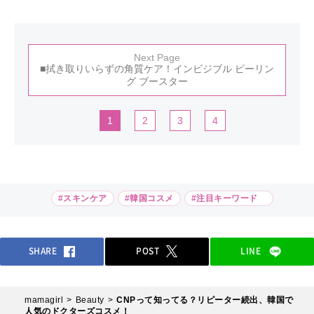
Next Page
■拭き取りいらずの角質ケア！インビジブル ピーリン
グ ブースター
1
2
3
4
#スキンケア
#韓国コスメ
#注目キーワード
SHARE
POST
LINE
mamagirl
Beauty
CNPって知ってる？リピーター続出、韓国で
人気のドクターズコスメ！