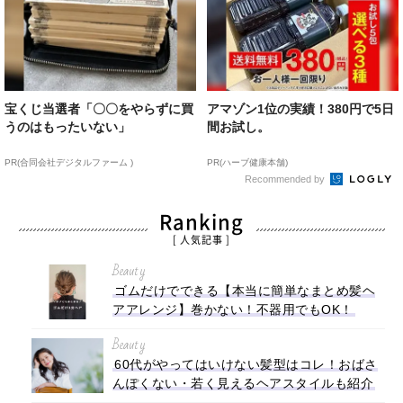
宝くじ当選者「〇〇をやらずに買
アマゾン1位の実績！380円で5日
うのはもったいない」
間お試し。
PR(合同会社デジタルファーム )
PR(ハーブ健康本舗)
Recommended by
Ranking
[ 人気記事 ]
Beauty
ゴムだけでできる【本当に簡単なまとめ髪ヘ
アアレンジ】巻かない！不器用でもOK！
Beauty
60代がやってはいけない髪型はコレ！おばさ
んぽくない・若く見えるヘアスタイルも紹介