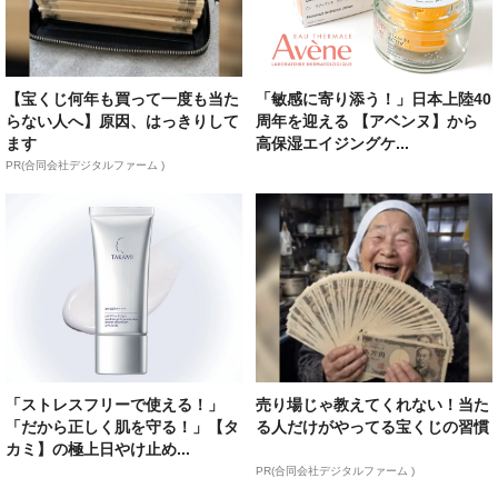
【宝くじ何年も買って一度も当た
「敏感に寄り添う！」日本上陸40
らない人へ】原因、はっきりして
周年を迎える 【アベンヌ】から
ます
高保湿エイジングケ...
PR(合同会社デジタルファーム )
「ストレスフリーで使える！」
売り場じゃ教えてくれない！当た
「だから正しく肌を守る！」【タ
る人だけがやってる宝くじの習慣
カミ】の極上日やけ止め...
PR(合同会社デジタルファーム )