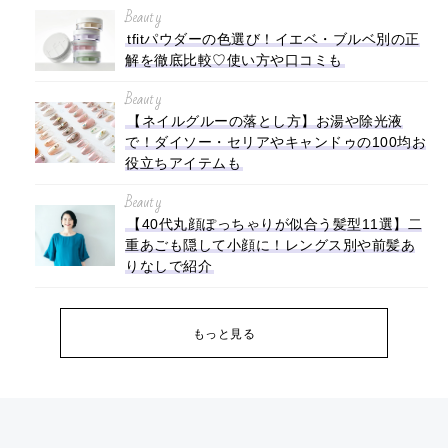
Beauty
tfitパウダーの色選び！イエベ・ブルベ別の正
解を徹底比較♡使い方や口コミも
Beauty
【ネイルグルーの落とし方】お湯や除光液
で！ダイソー・セリアやキャンドゥの100均お
役立ちアイテムも
Beauty
【40代丸顔ぽっちゃりが似合う髪型11選】二
重あごも隠して小顔に！レングス別や前髪あ
りなしで紹介
もっと見る