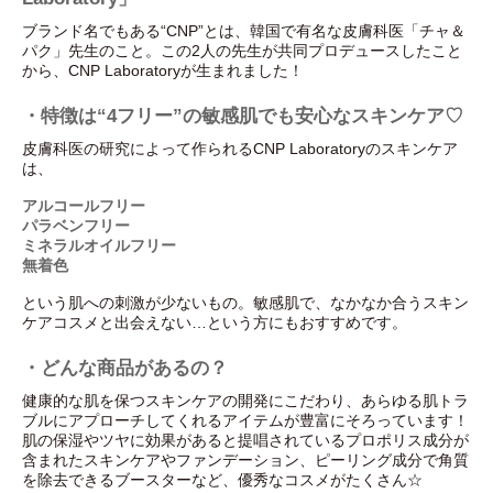
ブランド名でもある“CNP”とは、韓国で有名な皮膚科医「チャ＆
パク」先生のこと。この2人の先生が共同プロデュースしたこと
から、CNP Laboratoryが生まれました！
・特徴は“4フリー”の敏感肌でも安心なスキンケア♡
皮膚科医の研究によって作られるCNP Laboratoryのスキンケア
は、
アルコールフリー
パラベンフリー
ミネラルオイルフリー
無着色
という肌への刺激が少ないもの。敏感肌で、なかなか合うスキン
ケアコスメと出会えない…という方にもおすすめです。
・どんな商品があるの？
健康的な肌を保つスキンケアの開発にこだわり、あらゆる肌トラ
ブルにアプローチしてくれるアイテムが豊富にそろっています！
肌の保湿やツヤに効果があると提唱されているプロポリス成分が
含まれたスキンケアやファンデーション、ピーリング成分で角質
を除去できるブースターなど、優秀なコスメがたくさん☆