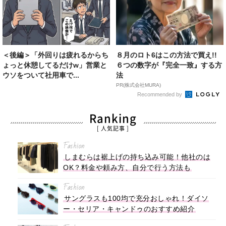
＜後編＞「外回りは疲れるからち
８月のロト6はこの方法で買え!!
ょっと休憩してるだけw」営業と
６つの数字が『完全一致』する方
ウソをついて社用車で...
法
PR(株式会社MURA)
Recommended by
Ranking
[ 人気記事 ]
Fashion
しまむらは裾上げの持ち込み可能！他社のは
OK？料金や頼み方、自分で行う方法も
Fashion
サングラスも100均で充分おしゃれ！ダイソ
ー・セリア・キャンドゥのおすすめ紹介