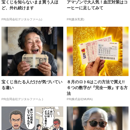
宝くじを知らないまま買う人ほ
アマゾンで大人気！血圧対策はコ
ど、外れ続けます
ーヒーに足してみて
PR(合同会社デジタルファーム)
PR(森永乳業)
宝くじ当たる人だけが気づいてい
８月のロト6はこの方法で買え!!
る違い
６つの数字が『完全一致』する方
法
PR(合同会社デジタルファーム )
PR(株式会社MURA)