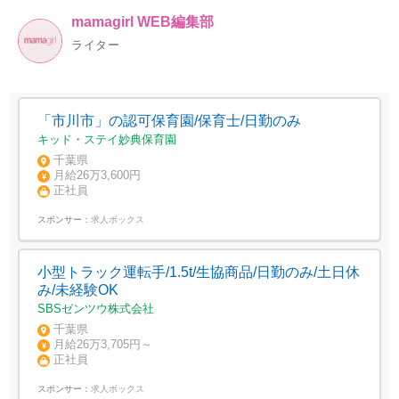
mamagirl WEB編集部
ライター
「市川市」の認可保育園/保育士/日勤のみ
キッド・ステイ妙典保育園
千葉県
月給26万3,600円
正社員
スポンサー：
求人ボックス
小型トラック運転手/1.5t/生協商品/日勤のみ/土日休
み/未経験OK
SBSゼンツウ株式会社
千葉県
月給26万3,705円～
正社員
スポンサー：
求人ボックス