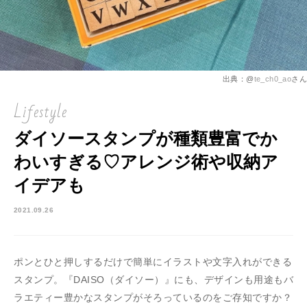
出典：@
te_ch0_ao
さん
Lifestyle
ダイソースタンプが種類豊富でか
わいすぎる♡アレンジ術や収納ア
イデアも
2021.09.26
ポンとひと押しするだけで簡単にイラストや文字入れができる
スタンプ。『DAISO（ダイソー）』にも、デザインも用途もバ
ラエティー豊かなスタンプがそろっているのをご存知ですか？