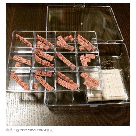
出典：@
ninten.donut.oo64
さん