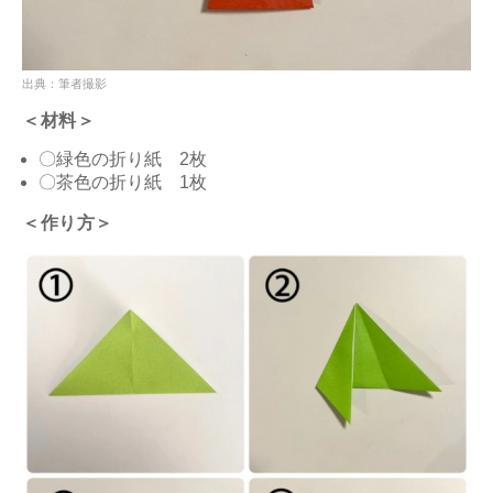
出典：筆者撮影
＜材料＞
〇緑色の折り紙 2枚
〇茶色の折り紙 1枚
＜作り方＞