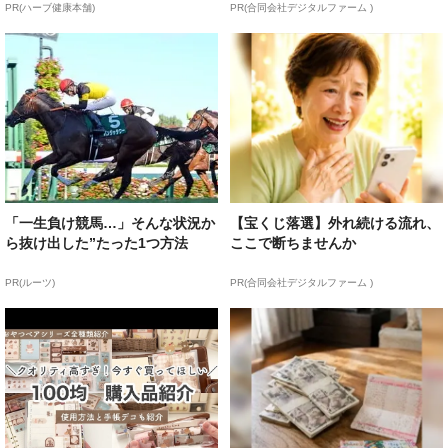
PR(ハーブ健康本舗)
PR(合同会社デジタルファーム )
「一生負け競馬…」そんな状況か
【宝くじ落選】外れ続ける流れ、
ら抜け出した”たった1つ方法
ここで断ちませんか
PR(ルーツ)
PR(合同会社デジタルファーム )