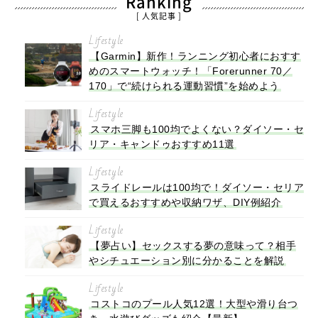
Ranking
[ 人気記事 ]
Lifestyle
【Garmin】新作！ランニング初心者におすす
めのスマートウォッチ！「Forerunner 70／
170」で“続けられる運動習慣”を始めよう
Lifestyle
スマホ三脚も100均でよくない？ダイソー・セ
リア・キャンドゥおすすめ11選
Lifestyle
スライドレールは100均で！ダイソー・セリア
で買えるおすすめや収納ワザ、DIY例紹介
Lifestyle
【夢占い】セックスする夢の意味って？相手
やシチュエーション別に分かることを解説
Lifestyle
コストコのプール人気12選！大型や滑り台つ