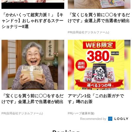
「かわいくって超実力派！」【キ
「宝くじを買う前に〇〇をするだ
ャンドゥ】おしゃれすぎるステー
けです」金運上昇で当選者が続出
ショナリー8選
PR(合同会社デジタルファーム)
「宝くじを買う前に〇〇をするだ
アマゾン1位「このお茶ガチで
けです」金運上昇で当選者が続出
す」噂のお茶
PR(合同会社デジタルファーム)
PR(ハーブ健康本舗)
Recommended by