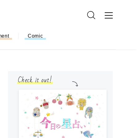
ment
Comic
Check it out!
モ
方
ー