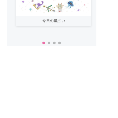
今日の星占い
「お
い！