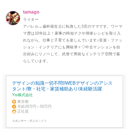
tamago
ライター
アパレル→歯科衛生士に転身した3児のママです。ワーマ
マ歴は10年以上！家事の時短テクや簡単レシピを取り入
れながら、仕事と子育てを楽しんでいます♪音楽・ファッ
ション・インテリアにも興味津々♡中古マンションを自
分好みにリノベして、武骨で男前なインテリア空間で暮
らしています。
デザインの知識一切不問!/WEBデザインのアシス
タント/寮・社宅・家賃補助あり/未経験活躍
Yts株式会社
東京都
月給28万円～50万円
正社員
スポンサー：
求人ボックス