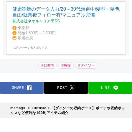
健康診断のデータ入力/20～30代活躍中/髪型・髪色
自由/就業後フォロー有/マニュアル完備
株式会社ネオキャリア/BSS
東京都
時給1,800円～2,200円
派遣社員
スポンサー：
求人ボックス
#100均
#時短
#ダイソー
SHARE
POST
LINE
mamagirl
Lifestyle
【ダイソーの収納ケース】ポーチや収納ボッ
クスなど便利な100均アイテム紹介