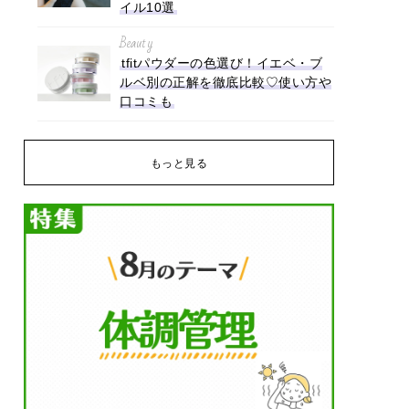
イル10選
Beauty
tfitパウダーの色選び！イエベ・ブ
ルベ別の正解を徹底比較♡使い方や
口コミも
もっと見る