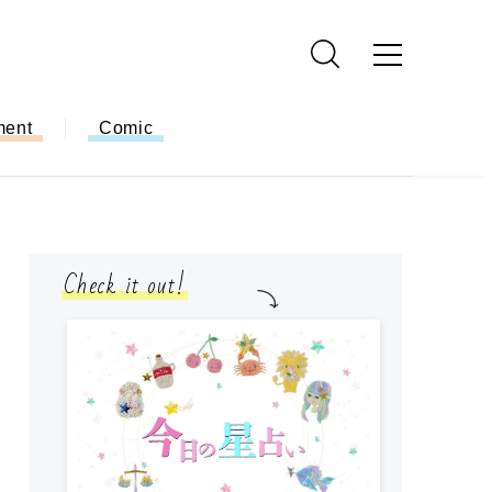
ment
Comic
Check it out!
モ
方
ー