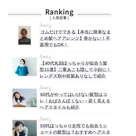
Ranking
[ 人気記事 ]
Beauty
ゴムだけでできる【本当に簡単なま
とめ髪ヘアアレンジ】巻かない！不
器用でもOK！
Beauty
【40代丸顔ぽっちゃりが似合う髪
型11選】二重あごも隠して小顔に！
レングス別や前髪ありなしで紹介
Beauty
60代がやってはいけない髪型はコ
レ！おばさんぽくない・若く見える
ヘアスタイルも紹介
Beauty
50代ぽっちゃり女性でも似合うシ
ョートの髪型は？おすすめヘアスタ