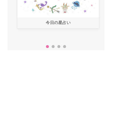
今日の星占い
「お
い！