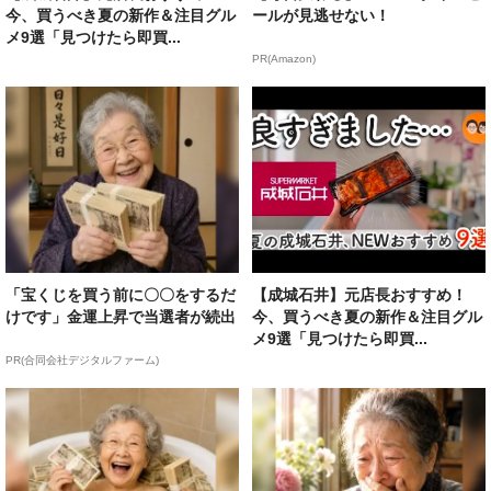
今、買うべき夏の新作＆注目グル
ールが見逃せない！
メ9選「見つけたら即買...
PR(Amazon)
「宝くじを買う前に〇〇をするだ
【成城石井】元店長おすすめ！
けです」金運上昇で当選者が続出
今、買うべき夏の新作＆注目グル
メ9選「見つけたら即買...
PR(合同会社デジタルファーム)