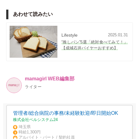
あわせて読みたい
Lifestyle
2025.01.31
“推しパン”5選「絶対食べてみて！」
【成城石井バイヤーおすすめ】
mamagirl WEB編集部
ライター
管理者/総合病院の事務/未経験歓迎/即日開始OK
株式会社ベルシステム24
埼玉県
時給1,300円
アルバイト・パート / 契約社員