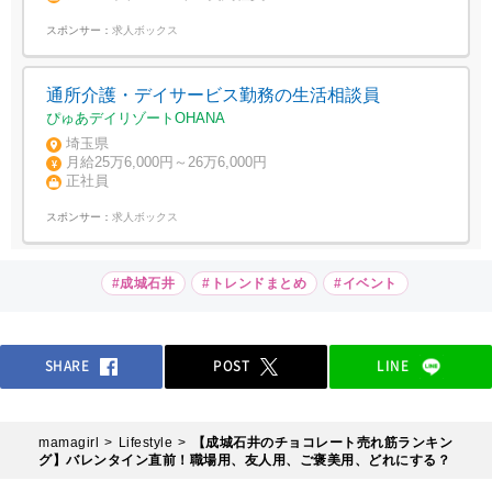
スポンサー：
求人ボックス
通所介護・デイサービス勤務の生活相談員
ぴゅあデイリゾートOHANA
埼玉県
月給25万6,000円～26万6,000円
正社員
スポンサー：
求人ボックス
#成城石井
#トレンドまとめ
#イベント
SHARE
POST
LINE
mamagirl
Lifestyle
【成城石井のチョコレート売れ筋ランキン
グ】バレンタイン直前！職場用、友人用、ご褒美用、どれにする？