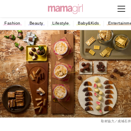
Fashion
Beauty
Lifestyle
Baby&Kids
Entertainm
取材協力／成城石井