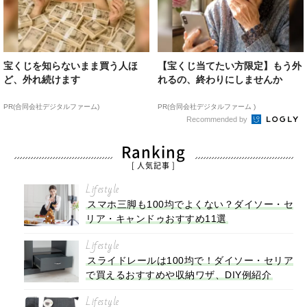
宝くじを知らないまま買う人ほ
【宝くじ当てたい方限定】もう外
ど、外れ続けます
れるの、終わりにしませんか
PR(合同会社デジタルファーム)
PR(合同会社デジタルファーム )
Recommended by
Ranking
[ 人気記事 ]
Lifestyle
スマホ三脚も100均でよくない？ダイソー・セ
リア・キャンドゥおすすめ11選
Lifestyle
スライドレールは100均で！ダイソー・セリア
で買えるおすすめや収納ワザ、DIY例紹介
Lifestyle