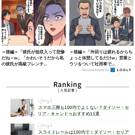
＜後編＞「彼氏が低収入って悲惨
＜後編＞「外回りは疲れるからち
だね～w」「かわいそうだから私
ょっと休憩してるだけw」営業と
の彼氏が高級フレンチ...
ウソをついて社用車で...
Recommended by
Ranking
[ 人気記事 ]
Lifestyle
スマホ三脚も100均でよくない？ダイソー・セ
リア・キャンドゥおすすめ11選
Lifestyle
スライドレールは100均で！ダイソー・セリア