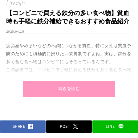
Lifestyle
【コンビニで買える鉄分の多い食べ物】貧血
時も手軽に鉄分補給できるおすすめ食品紹介
2025.04.15
疲労感やめまいなどの不調につながる貧血。特に女性は貧血予
防のためにも積極的に摂りたい栄養素ですよね。実は、鉄分を
多く含む食べ物はコンビニにもそろっているんです。
この記事では、コンビニで手軽に買える鉄分を多く含む食べ物
や摂取のポイントを解説。飲み物やお菓子もご紹介するので、
鉄分不足に悩む全女子必見ですよ！
続きを読む
SHARE
POST
LINE