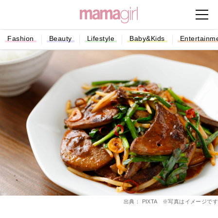
Fashion
Beauty
Lifestyle
Baby&Kids
Entertainm
出典： PIXTA ※写真はイメージです