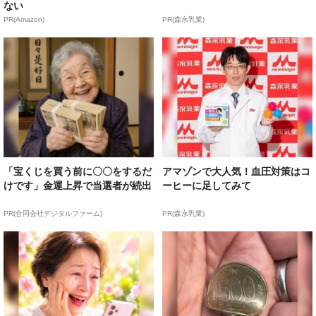
ない
PR(Amazon)
PR(森永乳業)
「宝くじを買う前に〇〇をするだ
アマゾンで大人気！血圧対策はコ
けです」金運上昇で当選者が続出
ーヒーに足してみて
PR(合同会社デジタルファーム)
PR(森永乳業)